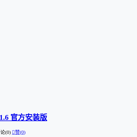
1.6 官方安装版
论(0)

赞(
0
)