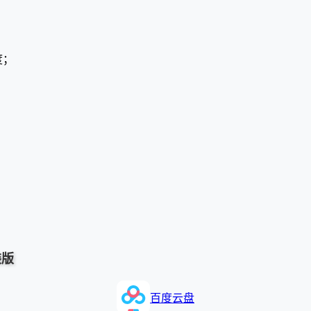
度；
装版
百度云盘