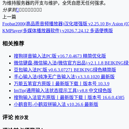
为维持服务器的开支与维护，全凭自愿无任何强求。
分享到









上一篇
Foobar2000(高品质音频播放器)汉化增强版 v2.25.10 By Asion (07
KMPlayer(多媒体播放器软件) v2026.7.24.12 多语便携版
相关推荐
搜狗拼音输入法PC版 v16.7.0.4673 精简优化版
微信键盘-微信输入法(微信官方出品) v2.1.1.8 BEIKIN
豆包输入法PC版 v0.6.3.07271 BEIKING绿色精简版
手心输入法(纯净无广告输入法) v3.3.0.1020 最新版
万能五笔官方原版丨最新版下载丨版本号 10.3.9
ImTip(通用输入法状态提示工具) v8.8 中文绿色版
搜狗输入法官方原版丨最新版下载丨版本号 16.6.0.4385
小鹤音形-小鹤双拼输入法 v10.26.6 最新版
评论
抢沙发