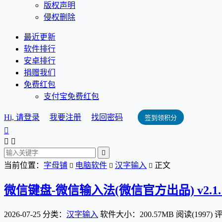
版权声明
侵权删除
最近更新
软件排行
安卓排行
捐赠我们
免费红包
支付宝免费红包
Hi, 请登录
我要注册
找回密码
签到领积分




当前位置：
字母铺
电脑软件
汉字输入
正文



微信键盘-微信输入法(微信官方出品) v2.1.
2026-07-25
分类：
汉字输入
软件大小：200.57MB
阅读(1997)
评