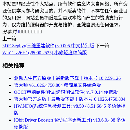
本站是非经营性个人站点，所有软件信息均来自网络，所有资
源仅供学习参考研究目的，并不贩卖软件，不存在任何商业目
的及用途，网站会员捐赠是您喜欢本站而产生的赞助支持行
为，仅为维持服务器的开支与维护，全凭自愿无任何强求。
分享到









上一篇
3DF Zephyr(三维重建软件) v9.005 中文特别版
下一篇
Win11 v26H1(28000.2525) 小修轻度精简版
相关推荐
驱动人生官方原版丨最新版下载丨版本号 10.2.59.126
鲁大师 v6.1026.4750.804 精简单文件绿色版
OCCT电脑硬件测试(烤鸡测试软件) v17.0.14 便携版
鲁大师官方原版丨最新版下载丨版本号 6.1026.4750.804
HWiNFO(系统信息检测工具) v8.50 / 8.51.6045 多语便携
版
IObit Driver Booster(驱动程序更新工具) v13.6.0.438 多语
便携版