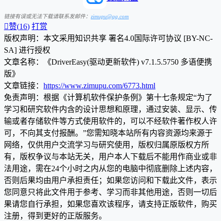
链接有误或无法下载请联系发邮件：
zimupu@qq.com

赞(
16
)
打赏
版权声明：本文采用知识共享 署名4.0国际许可协议 [BY-NC-
SA] 进行授权
文章名称：《DriverEasy(驱动更新软件) v7.1.5.5750 多语便携
版》
文章链接：
https://www.zimupu.com/6773.html
免责声明：根据《计算机软件保护条例》第十七条规定“为了
学习和研究软件内含的设计思想和原理，通过安装、显示、传
输或者存储软件等方式使用软件的，可以不经软件著作权人许
可，不向其支付报酬。”您需知晓本站所有内容资源均来源于
网络，仅供用户交流学习与研究使用，版权归属原版权方所
有，版权争议与本站无关，用户本人下载后不能用作商业或非
法用途，需在24个小时之内从您的电脑中彻底删除上述内容，
否则后果均由用户承担责任；如果您访问和下载此文件，表示
您同意只将此文件用于参考、学习而非其他用途，否则一切后
果请您自行承担，如果您喜欢该程序，请支持正版软件，购买
注册，得到更好的正版服务。