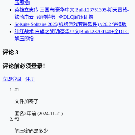
压即撸|
英雄立志传 三国志|豪华中文|Build.23751395-朔天雷戟-
铁骑崩云+预购特典+全DLC|解压即撸|
Solsuite Solitaire 2025(纸牌游戏套装软件) v26.2 便携版
绯红战术 白旗之黎明|豪华中文|Build.23700140+全DLC|
解压即撸|
评论
3
评论前必须登录！
立即登录
注册
#1
文件加密了
匿名
2年前 (2024-11-21)
#2
解压密码是多少