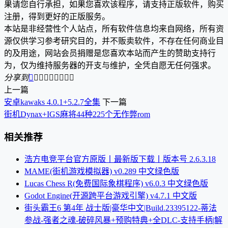
果请您自行承担，如果您喜欢该程序，请支持正版软件，购买
注册，得到更好的正版服务。
本站是非经营性个人站点，所有软件信息均来自网络，所有资
源仅供学习参考研究目的，并不贩卖软件，不存在任何商业目
的及用途，网站会员捐赠是您喜欢本站而产生的赞助支持行
为，仅为维持服务器的开支与维护，全凭自愿无任何强求。
分享到









上一篇
安卓kawaks 4.0.1+5.2.7全集
下一篇
街机Dynax+IGS麻将44种225个无作弊rom
相关推荐
浩方电竞平台官方原版丨最新版下载丨版本号 2.6.3.18
MAME(街机游戏模拟器) v0.289 中文绿色版
Lucas Chess R(免费国际象棋程序) v6.0.3 中文绿色版
Godot Engine(开源跨平台游戏引擎) v4.7.1 中文版
街头霸王6 第4年 战士版|豪华中文|Build.23395122-蒂法
参战-强者之魂-破碎风暴+预购特典+全DLC-支持手柄|解