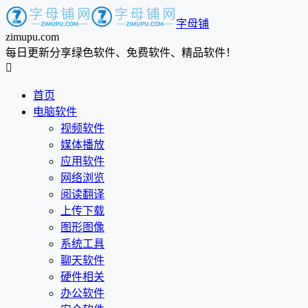
字母铺
zimupu.com
每日更新分享绿色软件、免费软件、精品软件！

首页
电脑软件
视频软件
媒体播放
应用软件
网络浏览
阅读翻译
上传下载
图形图像
系统工具
聊天软件
硬件相关
办公软件