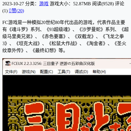
2023-10-27
分类：
游戏
游戏大小：52.87MB
阅读(9528)
评论
(1)

赞(
20
)
FC游戏是一种模拟20世纪80年代出品的游戏，代表作品主要
有《魂斗罗》系列、《93超级魂》、《沙罗曼蛇》系列、《超
级马里奥兄弟》、《赤色要塞》、《双截龙》、《飞龙之拳
3》、《坦克大战》、《松鼠大作战》、《淘金者》、《圣火
纹章外传》、《最终幻想》等。