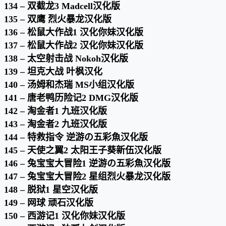
134 – 双截龙3 Madcell汉化版
135 – 双鹰 烈火暴龙汉化版
136 – 松鼠大作战1 汉化你妹汉化版
137 – 松鼠大作战2 汉化你妹汉化版
138 – 太空射击战 Nokoh汉化版
139 – 坦克大战 叶枫汉化
140 – 汤姆和杰瑞 MS小组汉化版
141 – 唐老鸭历险记2 DMG汉化版
142 – 淘金者1 九班汉化版
143 – 淘金者2 九班汉化版
144 – 特救指令 逆游の五彩魚汉化版
145 – 天使之翼2 太阳王子葵新伍汉化版
146 – 兔宝宝大冒险1 逆游の五彩魚汉化版
147 – 兔宝宝大冒险2 星组烈火暴龙汉化版
148 – 脱狱1 星空汉化版
149 – 网球 顽石汉化版
150 – 西游记1 汉化你妹汉化版