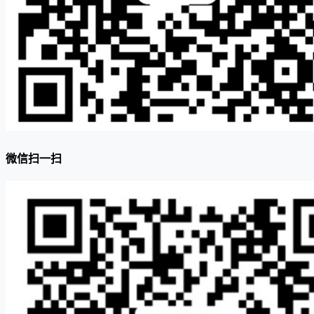
微信扫一扫