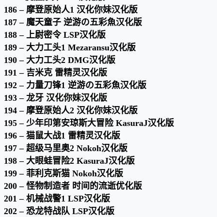
186 – 摩登原始人1 汉化你妹汉化版
187 – 魔天童子 逆游の五彩魚汉化版
188 – 上尉密令 LSP汉化版
189 – 大力工头1 Mezaransu汉化版
190 –
大力工头2 DMG汉化版
191 –
吉米克 雷精灵汉化版
192 –
力量刀锋1 逆游の五彩魚汉化版
193 –
龙牙 汉化你妹汉化版
194 –
摩登原始人2 汉化你妹汉化版
195 –
少年印第安琼斯大冒险 KasuraJ汉化版
196 –
猫鼠大战1 雷精灵汉化版
197 – 超级马里奥2 Nokoh汉化版
198 – 大眼蛙冒险2 KasuraJ汉化版
199 – 菲利克斯猫 Nokoh汉化版
200 – 怪物制造者 时间的流逝优化版
201 – 机械战警1 LSP汉化版
202 – 恐龙特战队 LSP汉化版