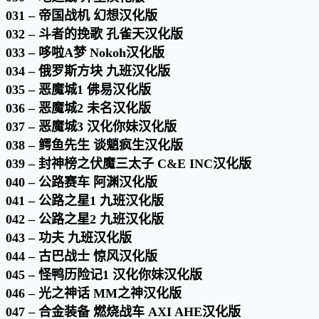
031 – 帝国战机 幻想汉化版
032 – 斗者的挽歌 孔雀天汉化版
033 – 哆啦A梦 Nokoh汉化版
034 – 俄罗斯方块 九班汉化版
035 – 恶魔城1 佛易汉化版
036 – 恶魔城2 未名汉化版
037 – 恶魔城3 汉化你妹汉化版
038 – 鳄鱼先生 谈魈疯生汉化版
039 – 封神榜之伏魔三太子 C&E INC汉化版
040 – 公路赛车 阿渊汉化版
041 – 公路之星1 九班汉化版
042 – 公路之星2 九班汉化版
043 – 功夫 九班汉化版
044 – 古巴战士 惊风汉化版
045 – 怪鸭历险记1 汉化你妹汉化版
046 – 光之神话 MM之神汉化版
047 – 合金装备 燃烧战车 AXI AHE汉化版