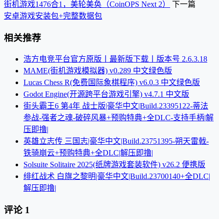
街机游戏1476合1，美轮美奂（CoinOPS Next 2）
下一篇
安卓游戏安装包+完整数据包
相关推荐
浩方电竞平台官方原版丨最新版下载丨版本号 2.6.3.18
MAME(街机游戏模拟器) v0.289 中文绿色版
Lucas Chess R(免费国际象棋程序) v6.0.3 中文绿色版
Godot Engine(开源跨平台游戏引擎) v4.7.1 中文版
街头霸王6 第4年 战士版|豪华中文|Build.23395122-蒂法
参战-强者之魂-破碎风暴+预购特典+全DLC-支持手柄|解
压即撸|
英雄立志传 三国志|豪华中文|Build.23751395-朔天雷戟-
铁骑崩云+预购特典+全DLC|解压即撸|
Solsuite Solitaire 2025(纸牌游戏套装软件) v26.2 便携版
绯红战术 白旗之黎明|豪华中文|Build.23700140+全DLC|
解压即撸|
评论
1