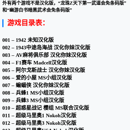
外有两个游戏不是汉化版，“龙珠Z天下第一武道会免条码版”
和“幽游白书暗黑武术会
免条码版”
游戏目录表：
001 – 1942 未知汉化版
002 – 1943中途岛海战 汉化你妹汉化版
003 – AV麻将俱乐部 汉化你妹汉化版
004 – F1赛车 Madcell汉化版
005 – 阿尔戈斯战士 汉化你妹汉化版
006 – 爱的小屋 MS小组汉化版
007 – 蝙蝠侠 汉化你妹汉化版
008 – 兵蜂1 MS小组汉化版
009 – 兵蜂3 MS小组汉化版
010 – 超惑星战记 樱组 MS联合汉化版
011 – 超级马里奥1 Nokoh汉化版
012 – 超级马里奥3 Nokoh汉化版