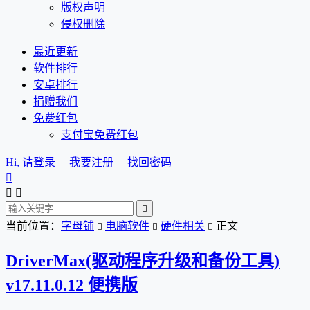
版权声明
侵权删除
最近更新
软件排行
安卓排行
捐赠我们
免费红包
支付宝免费红包
Hi, 请登录
我要注册
找回密码




当前位置：
字母铺
电脑软件
硬件相关
正文



DriverMax(驱动程序升级和备份工具)
v17.11.0.12 便携版