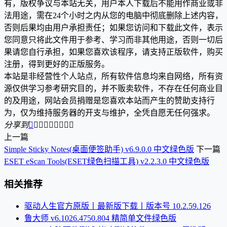
有，版权争议与本站无关，用户本人下载后不能用作商业或非
法用途，需在24个小时之内从您的电脑中彻底删除上述内容，
否则后果均由用户承担责任；如果您访问和下载此文件，表示
您同意只将此文件用于参考、学习而非其他用途，否则一切后
果请您自行承担，如果您喜欢该程序，请支持正版软件，购买
注册，得到更好的正版服务。
本站是非经营性个人站点，所有软件信息均来自网络，所有资
源仅供学习参考研究目的，并不贩卖软件，不存在任何商业目
的及用途，网站会员捐赠是您喜欢本站而产生的赞助支持行
为，仅为维持服务器的开支与维护，全凭自愿无任何强求。
分享到









上一篇
Simple Sticky Notes(桌面便签助手) v6.9.0.0 中文绿色版
下一篇
ESET eScan Tools(ESET绿色扫描工具) v2.2.3.0 中文绿色版
相关推荐
驱动人生官方原版丨最新版下载丨版本号 10.2.59.126
鲁大师 v6.1026.4750.804 精简单文件绿色版