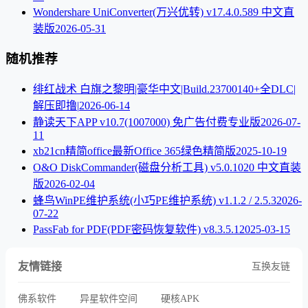
Wondershare UniConverter(万兴优转) v17.4.0.589 中文直
装版
2026-05-31
随机推荐
绯红战术 白旗之黎明|豪华中文|Build.23700140+全DLC|
解压即撸|
2026-06-14
静读天下APP v10.7(1007000) 免广告付费专业版
2026-07-
11
xb21cn精简office最新Office 365绿色精简版
2025-10-19
O&O DiskCommander(磁盘分析工具) v5.0.1020 中文直装
版
2026-02-04
蜂鸟WinPE维护系统(小巧PE维护系统) v1.1.2 / 2.5.3
2026-
07-22
PassFab for PDF(PDF密码恢复软件) v8.3.5.1
2025-03-15
友情链接
互换友链
佛系软件
异星软件空间
硬核APK