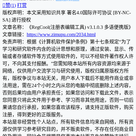

赞(
1
)
打赏
版权声明：本文采用知识共享 署名4.0国际许可协议 [BY-NC-
SA] 进行授权
文章名称：《RegCool(注册表编辑工具) v3.1.0.3 多语便携版》
文章链接：
https://www.zimupu.com/2034.html
免责声明：根据《计算机软件保护条例》第十七条规定“为了
学习和研究软件内含的设计思想和原理，通过安装、显示、传
输或者存储软件等方式使用软件的，可以不经软件著作权人许
可，不向其支付报酬。”您需知晓本站所有内容资源均来源于
网络，仅供用户交流学习与研究使用，版权归属原版权方所
有，版权争议与本站无关，用户本人下载后不能用作商业或非
法用途，需在24个小时之内从您的电脑中彻底删除上述内容，
否则后果均由用户承担责任；如果您访问和下载此文件，表示
您同意只将此文件用于参考、学习而非其他用途，否则一切后
果请您自行承担，如果您喜欢该程序，请支持正版软件，购买
注册，得到更好的正版服务。
本站是非经营性个人站点，所有软件信息均来自网络，所有资
源仅供学习参考研究目的，并不贩卖软件，不存在任何商业目