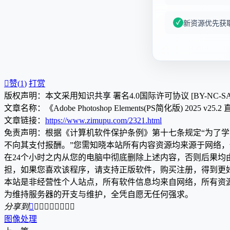
新资源优先获

赞(
1
)
打赏
版权声明：本文采用知识共享 署名4.0国际许可协议 [BY-NC-S
文章名称：《Adobe Photoshop Elements(PS简化版) 2025 v25
文章链接：
https://www.zimupu.com/2321.html
免责声明：根据《计算机软件保护条例》第十七条规定“为了
不向其支付报酬。”您需知晓本站所有内容资源均来源于网络
在24个小时之内从您的电脑中彻底删除上述内容，否则后果
担，如果您喜欢该程序，请支持正版软件，购买注册，得到更
本站是非经营性个人站点，所有软件信息均来自网络，所有资
为维持服务器的开支与维护，全凭自愿无任何强求。
分享到









图像处理