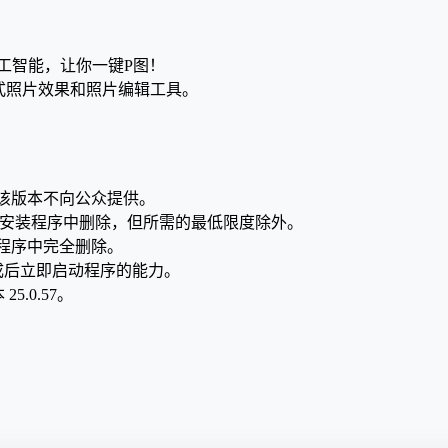
；
；
，主打人工智能，让你一键P图！
列一键式照片效果和照片编辑工具。
创建的，该版本不向公众提供。
n 模块已从安装程序中删除，但所需的最低限度除外。
已从安装程序中完全删除。
成后立即启动程序的能力。
本 25.0.57。