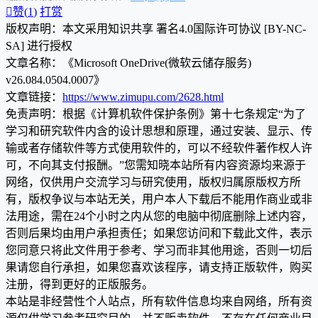

赞(
1
)
打赏
版权声明：本文采用知识共享 署名4.0国际许可协议 [BY-NC-
SA] 进行授权
文章名称：《Microsoft OneDrive(微软云储存服务)
v26.084.0504.0007》
文章链接：
https://www.zimupu.com/2628.html
免责声明：根据《计算机软件保护条例》第十七条规定“为了
学习和研究软件内含的设计思想和原理，通过安装、显示、传
输或者存储软件等方式使用软件的，可以不经软件著作权人许
可，不向其支付报酬。”您需知晓本站所有内容资源均来源于
网络，仅供用户交流学习与研究使用，版权归属原版权方所
有，版权争议与本站无关，用户本人下载后不能用作商业或非
法用途，需在24个小时之内从您的电脑中彻底删除上述内容，
否则后果均由用户承担责任；如果您访问和下载此文件，表示
您同意只将此文件用于参考、学习而非其他用途，否则一切后
果请您自行承担，如果您喜欢该程序，请支持正版软件，购买
注册，得到更好的正版服务。
本站是非经营性个人站点，所有软件信息均来自网络，所有资