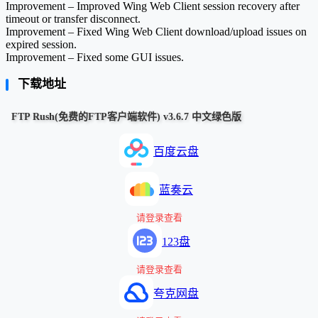
Improvement – Improved Wing Web Client session recovery after
timeout or transfer disconnect.
Improvement – Fixed Wing Web Client download/upload issues on
expired session.
Improvement – Fixed some GUI issues.
下载地址
FTP Rush(免费的FTP客户端软件) v3.6.7 中文绿色版
百度云盘
蓝奏云
请登录查看
123盘
请登录查看
夸克网盘