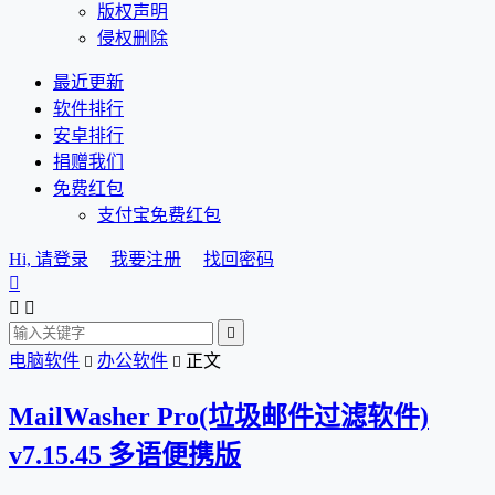
版权声明
侵权删除
最近更新
软件排行
安卓排行
捐赠我们
免费红包
支付宝免费红包
Hi, 请登录
我要注册
找回密码




电脑软件
办公软件
正文


MailWasher Pro(垃圾邮件过滤软件)
v7.15.45 多语便携版