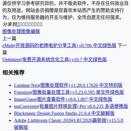
源仅供学习参考研究目的，并不贩卖软件，不存在任何商业目
的及用途，网站会员捐赠是您喜欢本站而产生的赞助支持行
为，仅为维持服务器的开支与维护，全凭自愿无任何强求。
分享到









图像处理
图像编辑
上一篇
eMule(开放源码的老牌电驴分享工具) v0.70b 中文绿色版
下一
篇
Optimizer(免费开源系统优化工具) v16.7 中文绿色版
相关推荐
Luminar Neo(图像处理软件) v1.28.0.17626 中文特别版
Fotosizer(图像批量处理工具) v3.23.0.595 单文件绿色版
ImageGlass(图片查看软件) v9.6.1.807 中文绿色版
reaConverter(批量图片转换处理) Pro v8.0.235 多语便携版
Blackmagic Design Fusion Studio 21.0.4 中文破解版
Adobe Lightroom Classic 2026(LRC2026最新版) v15.5.0
破解版