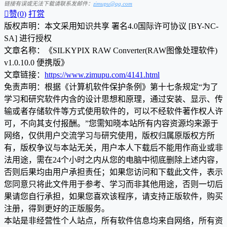
链接有误或无法下载请联系发邮件：
zimupu@qq.com

赞(
0
)
打赏
版权声明：本文采用知识共享 署名4.0国际许可协议 [BY-NC-
SA] 进行授权
文章名称：《SILKYPIX RAW Converter(RAW图像处理软件)
v1.0.10.0 便携版》
文章链接：
https://www.zimupu.com/4141.html
免责声明：根据《计算机软件保护条例》第十七条规定“为了
学习和研究软件内含的设计思想和原理，通过安装、显示、传
输或者存储软件等方式使用软件的，可以不经软件著作权人许
可，不向其支付报酬。”您需知晓本站所有内容资源均来源于
网络，仅供用户交流学习与研究使用，版权归属原版权方所
有，版权争议与本站无关，用户本人下载后不能用作商业或非
法用途，需在24个小时之内从您的电脑中彻底删除上述内容，
否则后果均由用户承担责任；如果您访问和下载此文件，表示
您同意只将此文件用于参考、学习而非其他用途，否则一切后
果请您自行承担，如果您喜欢该程序，请支持正版软件，购买
注册，得到更好的正版服务。
本站是非经营性个人站点，所有软件信息均来自网络，所有资