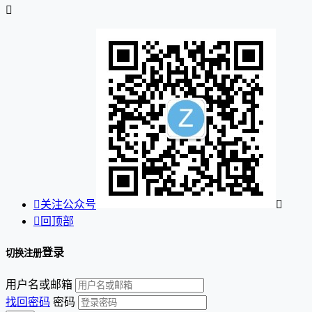


关注公众号


回顶部
登录
切换注册
用户名或邮箱
找回密码
密码