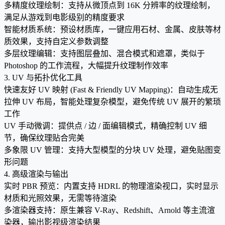
多精度纹理绘制：支持从微顶点到 16K 分辨率的纹理绘制，
满足从游戏到电影级别的精度要求
智能材质系统：预设材质库，一键应用石材、金属、皮肤等材
质效果，支持自定义参数调整
多层纹理编辑：支持图层叠加、混合模式和遮罩，类似于
Photoshop 的工作流程，大幅提升纹理制作效率
3. UV 与拓扑优化工具
快速友好 UV 映射 (Fast & Friendly UV Mapping)：自动生成无
拉伸 UV 布局，智能处理复杂模型，避免传统 UV 展开的繁琐
工作
UV 手动微调：提供点 / 边 / 面编辑模式，精确控制 UV 细
节，确保纹理贴合完美
多象限 UV 管理：支持大型模型的分块 UV 处理，避免贴图变
形问题
4. 高级渲染与输出
实时 PBR 预览：内置支持 HDRL 的物理渲染视口，实时显示
材质和光照效果，无需等待渲染
多渲染器支持：原生兼容 V-Ray、Redshift、Arnold 等主流渲
染器，输出影视级渲染结果