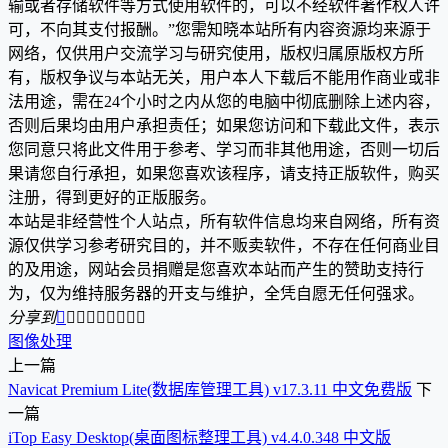
输或者存储软件等方式使用软件的，可以不经软件著作权人许
可，不向其支付报酬。”您需知晓本站所有内容资源均来源于
网络，仅供用户交流学习与研究使用，版权归属原版权方所
有，版权争议与本站无关，用户本人下载后不能用作商业或非
法用途，需在24个小时之内从您的电脑中彻底删除上述内容，
否则后果均由用户承担责任；如果您访问和下载此文件，表示
您同意只将此文件用于参考、学习而非其他用途，否则一切后
果请您自行承担，如果您喜欢该程序，请支持正版软件，购买
注册，得到更好的正版服务。
本站是非经营性个人站点，所有软件信息均来自网络，所有资
源仅供学习参考研究目的，并不贩卖软件，不存在任何商业目
的及用途，网站会员捐赠是您喜欢本站而产生的赞助支持行
为，仅为维持服务器的开支与维护，全凭自愿无任何强求。
分享到









图像处理
上一篇
Navicat Premium Lite(数据库管理工具) v17.3.11 中文免费版
下
一篇
iTop Easy Desktop(桌面图标整理工具) v4.4.0.348 中文版