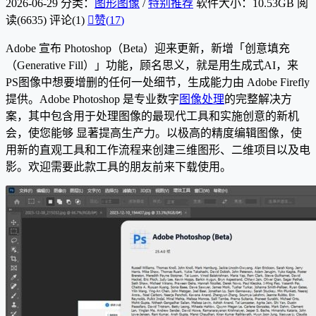
2026-06-29
分类：
图形图像
/
特别推荐
软件大小：10.53GB
阅
读(6635)
评论(1)

赞(
17
)
Adobe 宣布 Photoshop（Beta）迎来更新，新增「创意填充
（Generative Fill）」功能，顾名思义，就是用生成式AI，来
PS图像中想要增删的任何一处细节，生成能力由 Adobe Firefly
提供。Adobe Photoshop 是专业数字
图像处理
的完整解决方
案，其中包含用于处理图像的最现代工具和实施创意的新机
会，使您能够 显著提高生产力。以极高的精度编辑图像，使
用新的直观工具和工作流程来创建三维图形、二维项目以及电
影。欢迎需要此款工具的朋友前来下载使用。