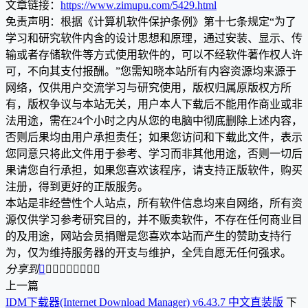
文章链接：
https://www.zimupu.com/5429.html
免责声明：根据《计算机软件保护条例》第十七条规定“为了
学习和研究软件内含的设计思想和原理，通过安装、显示、传
输或者存储软件等方式使用软件的，可以不经软件著作权人许
可，不向其支付报酬。”您需知晓本站所有内容资源均来源于
网络，仅供用户交流学习与研究使用，版权归属原版权方所
有，版权争议与本站无关，用户本人下载后不能用作商业或非
法用途，需在24个小时之内从您的电脑中彻底删除上述内容，
否则后果均由用户承担责任；如果您访问和下载此文件，表示
您同意只将此文件用于参考、学习而非其他用途，否则一切后
果请您自行承担，如果您喜欢该程序，请支持正版软件，购买
注册，得到更好的正版服务。
本站是非经营性个人站点，所有软件信息均来自网络，所有资
源仅供学习参考研究目的，并不贩卖软件，不存在任何商业目
的及用途，网站会员捐赠是您喜欢本站而产生的赞助支持行
为，仅为维持服务器的开支与维护，全凭自愿无任何强求。
分享到









上一篇
IDM下载器(Internet Download Manager) v6.43.7 中文直装版
下