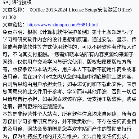
SA] 进行授权
文章名称：《Office 2013-2024 License Setup(安装激活Office)
v1.36》
文章链接：
https://www.zimupu.com/5681.html
免责声明：根据《计算机软件保护条例》第十七条规定“为了
学习和研究软件内含的设计思想和原理，通过安装、显示、传
输或者存储软件等方式使用软件的，可以不经软件著作权人许
可，不向其支付报酬。”您需知晓本站所有内容资源均来源于
网络，仅供用户交流学习与研究使用，版权归属原版权方所
有，版权争议与本站无关，用户本人下载后不能用作商业或非
法用途，需在24个小时之内从您的电脑中彻底删除上述内容，
否则后果均由用户承担责任；如果您访问和下载此文件，表示
您同意只将此文件用于参考、学习而非其他用途，否则一切后
果请您自行承担，如果您喜欢该程序，请支持正版软件，购买
注册，得到更好的正版服务。
本站是非经营性个人站点，所有软件信息均来自网络，所有资
源仅供学习参考研究目的，并不贩卖软件，不存在任何商业目
的及用途，网站会员捐赠是您喜欢本站而产生的赞助支持行
为，仅为维持服务器的开支与维护，全凭自愿无任何强求。