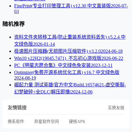
FinePrint(专业打印管理工具) v12.30 中文直装版
2026-07-
03
随机推荐
资料文件夹转移工具(防止重装系统资料丢失) v5.2.4 中
文绿色版
2026-01-14
极速图片压缩器(无损图片压缩软件) v3.2.0
2024-06-18
Win10 v22H2(19045.7471)_不忘初心游戏版
2026-06-22
PC《明星志愿合集》中文绿色免安装
2023-12-11
Optimizer(免费开源系统优化工具) v16.7 中文绿色版
2024-08-19
崛起力量 测试英雄|官方中文|Build.16574621-虚空撕裂-
幻梦破碎+全DLC|解压即撸|
2024-12-06
友情链接
互换友链
佛系软件
异星软件空间
硬核APK