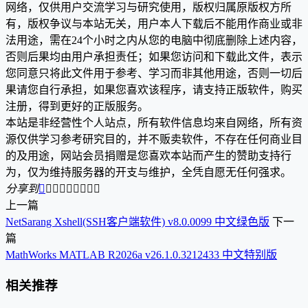
网络，仅供用户交流学习与研究使用，版权归属原版权方所
有，版权争议与本站无关，用户本人下载后不能用作商业或非
法用途，需在24个小时之内从您的电脑中彻底删除上述内容，
否则后果均由用户承担责任；如果您访问和下载此文件，表示
您同意只将此文件用于参考、学习而非其他用途，否则一切后
果请您自行承担，如果您喜欢该程序，请支持正版软件，购买
注册，得到更好的正版服务。
本站是非经营性个人站点，所有软件信息均来自网络，所有资
源仅供学习参考研究目的，并不贩卖软件，不存在任何商业目
的及用途，网站会员捐赠是您喜欢本站而产生的赞助支持行
为，仅为维持服务器的开支与维护，全凭自愿无任何强求。
分享到









上一篇
NetSarang Xshell(SSH客户端软件) v8.0.0099 中文绿色版
下一
篇
MathWorks MATLAB R2026a v26.1.0.3212433 中文特别版
相关推荐