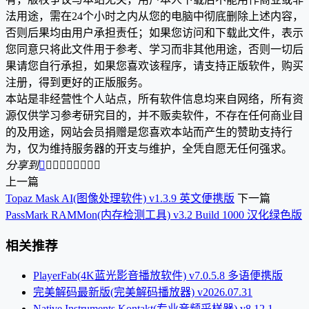
法用途，需在24个小时之内从您的电脑中彻底删除上述内容，
否则后果均由用户承担责任；如果您访问和下载此文件，表示
您同意只将此文件用于参考、学习而非其他用途，否则一切后
果请您自行承担，如果您喜欢该程序，请支持正版软件，购买
注册，得到更好的正版服务。
本站是非经营性个人站点，所有软件信息均来自网络，所有资
源仅供学习参考研究目的，并不贩卖软件，不存在任何商业目
的及用途，网站会员捐赠是您喜欢本站而产生的赞助支持行
为，仅为维持服务器的开支与维护，全凭自愿无任何强求。
分享到









上一篇
Topaz Mask AI(图像处理软件) v1.3.9 英文便携版
下一篇
PassMark RAMMon(内存检测工具) v3.2 Build 1000 汉化绿色版
相关推荐
PlayerFab(4K蓝光影音播放软件) v7.0.5.8 多语便携版
完美解码最新版(完美解码播放器) v2026.07.31
Native Instruments Kontakt(专业音频采样器) v8.12.1