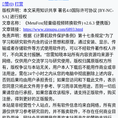

赞(
0
)
打赏
版权声明：本文采用知识共享 署名4.0国际许可协议 [BY-NC-
SA] 进行授权
文章名称：《MetaFox(轻量级视频转换软件) v2.6.3 便携版》
文章链接：
https://www.zimupu.com/6893.html
免责声明：根据《计算机软件保护条例》第十七条规定“为了
学习和研究软件内含的设计思想和原理，通过安装、显示、传
输或者存储软件等方式使用软件的，可以不经软件著作权人许
可，不向其支付报酬。”您需知晓本站所有内容资源均来源于
网络，仅供用户交流学习与研究使用，版权归属原版权方所
有，版权争议与本站无关，用户本人下载后不能用作商业或非
法用途，需在24个小时之内从您的电脑中彻底删除上述内容，
否则后果均由用户承担责任；如果您访问和下载此文件，表示
您同意只将此文件用于参考、学习而非其他用途，否则一切后
果请您自行承担，如果您喜欢该程序，请支持正版软件，购买
注册，得到更好的正版服务。
本站是非经营性个人站点，所有软件信息均来自网络，所有资
源仅供学习参考研究目的，并不贩卖软件，不存在任何商业目
的及用途，网站会员捐赠是您喜欢本站而产生的赞助支持行