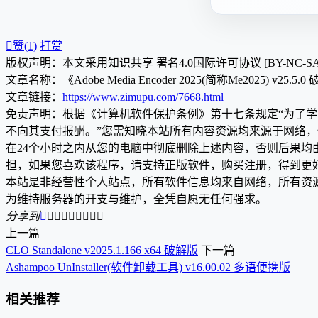

赞(
1
)
打赏
版权声明：本文采用知识共享 署名4.0国际许可协议 [BY-NC-S
文章名称：《Adobe Media Encoder 2025(简称Me2025) v25.5.
文章链接：
https://www.zimupu.com/7668.html
免责声明：根据《计算机软件保护条例》第十七条规定“为了
不向其支付报酬。”您需知晓本站所有内容资源均来源于网络
在24个小时之内从您的电脑中彻底删除上述内容，否则后果
担，如果您喜欢该程序，请支持正版软件，购买注册，得到更
本站是非经营性个人站点，所有软件信息均来自网络，所有资
为维持服务器的开支与维护，全凭自愿无任何强求。
分享到









上一篇
CLO Standalone v2025.1.166 x64 破解版
下一篇
Ashampoo UnInstaller(软件卸载工具) v16.00.02 多语便携版
相关推荐