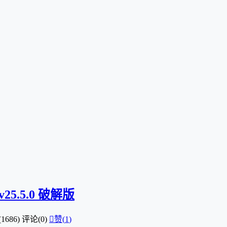
 v25.5.0 破解版
1686)
评论(0)

赞(
1
)