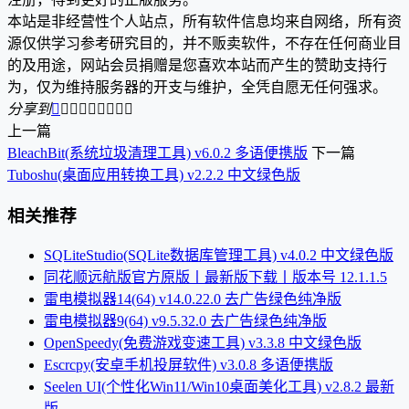
本站是非经营性个人站点，所有软件信息均来自网络，所有资
源仅供学习参考研究目的，并不贩卖软件，不存在任何商业目
的及用途，网站会员捐赠是您喜欢本站而产生的赞助支持行
为，仅为维持服务器的开支与维护，全凭自愿无任何强求。
分享到









上一篇
BleachBit(系统垃圾清理工具) v6.0.2 多语便携版
下一篇
Tuboshu(桌面应用转换工具) v2.2.2 中文绿色版
相关推荐
SQLiteStudio(SQLite数据库管理工具) v4.0.2 中文绿色版
同花顺远航版官方原版丨最新版下载丨版本号 12.1.1.5
雷电模拟器14(64) v14.0.22.0 去广告绿色纯净版
雷电模拟器9(64) v9.5.32.0 去广告绿色纯净版
OpenSpeedy(免费游戏变速工具) v3.3.8 中文绿色版
Escrcpy(安卓手机投屏软件) v3.0.8 多语便携版
Seelen UI(个性化Win11/Win10桌面美化工具) v2.8.2 最新
版