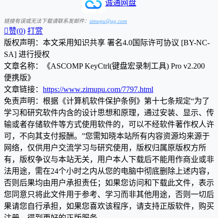
诚通网盘
链接有误或无法下载请联系发邮件：
zimupu@qq.com

赞(
0
)
打赏
版权声明：本文采用知识共享 署名4.0国际许可协议 [BY-NC-
SA] 进行授权
文章名称：《ASCOMP KeyCtrl(键盘宏录制工具) Pro v2.200
便携版》
文章链接：
https://www.zimupu.com/7797.html
免责声明：根据《计算机软件保护条例》第十七条规定“为了
学习和研究软件内含的设计思想和原理，通过安装、显示、传
输或者存储软件等方式使用软件的，可以不经软件著作权人许
可，不向其支付报酬。”您需知晓本站所有内容资源均来源于
网络，仅供用户交流学习与研究使用，版权归属原版权方所
有，版权争议与本站无关，用户本人下载后不能用作商业或非
法用途，需在24个小时之内从您的电脑中彻底删除上述内容，
否则后果均由用户承担责任；如果您访问和下载此文件，表示
您同意只将此文件用于参考、学习而非其他用途，否则一切后
果请您自行承担，如果您喜欢该程序，请支持正版软件，购买
注册，得到更好的正版服务。