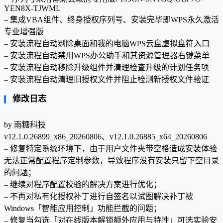
YEN8X-TJWML
– 集成VBA组件、终身授权序列号、安装完毕即WPS永久激活
专业增强版
– 安装流程自动剔除桌面和我的电脑WPS云盘虚拟盘符入口
– 安装流程自动禁用WPS办公助手和其资源管理器右键菜单
– 安装流程自动移除升级组件并清理检查升级的计划任务项
– 安装流程自动清理旧授权文件并阻止检测新授权文件验证
修改日志
by 雨糖科技
v12.1.0.26899_x86_20260806、v12.1.0.26885_x64_20260806
– 修复特定系统环境下，由于用户文件夹带空格造成安装体验
无法正常配置程序定制参数，导致程序没有安装只留下空目录
的问题；
– 继续对程序配置校验的解决方案进行优化；
– 不再对私有化授权补丁进行自签名以试图解决补丁被
Windows「智能应用控制」功能拦截的问题；
– 修复当勾选「对在线版本解锁额外应用与特性」可选实验安