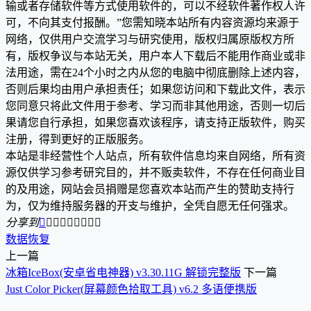
输或者存储软件等方式使用软件的，可以不经软件著作权人许
可，不向其支付报酬。”您需知晓本站所有内容资源均来源于
网络，仅供用户交流学习与研究使用，版权归属原版权方所
有，版权争议与本站无关，用户本人下载后不能用作商业或非
法用途，需在24个小时之内从您的电脑中彻底删除上述内容，
否则后果均由用户承担责任；如果您访问和下载此文件，表示
您同意只将此文件用于参考、学习而非其他用途，否则一切后
果请您自行承担，如果您喜欢该程序，请支持正版软件，购买
注册，得到更好的正版服务。
本站是非经营性个人站点，所有软件信息均来自网络，所有资
源仅供学习参考研究目的，并不贩卖软件，不存在任何商业目
的及用途，网站会员捐赠是您喜欢本站而产生的赞助支持行
为，仅为维持服务器的开支与维护，全凭自愿无任何强求。
分享到









数据恢复
上一篇
冰箱IceBox(安卓省电神器) v3.30.11G 解锁完整版
下一篇
Just Color Picker(屏幕颜色拾取工具) v6.2 多语便携版