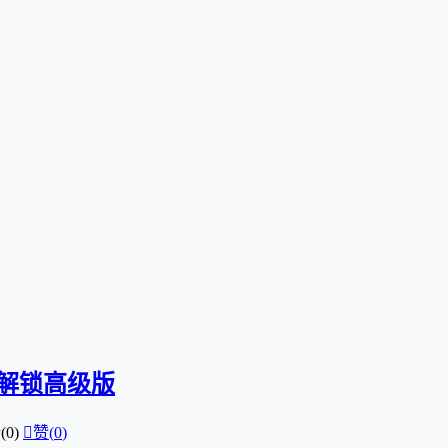
4 解锁高级版
0)

赞(
0
)