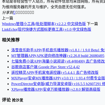
本站是非经营性个人站点，所有软件信息均来自网络，所有资
为维持服务器的开支与维护，全凭自愿无任何强求。
分享到









上一篇
Windows管理小工具(批处理脚本) v2.2.2 中文绿色版
下一篇
LinkEcho(现代快捷方式图标更换工具) v1.0 中文绿色版
相关推荐
洛雪音乐助手APP(手机音乐播放器) v1.8.1 / 1.9.0 Beta1 
MT管理器APP(APK逆向修改神器) v2.26.8 build 26080495
七猫免费小说APP(海量小说阅读) v8.4(80400) 去广告修
谷歌商店客户端 Google Play Store v52.4.42
遥控精灵APP(手机家电遥控器) v5.4.4.1 去广告修改版
MXPlayer(安卓MX播放器APP) v3.0.13 / 1.93.4 付费专业版
PowerDirector安卓版(威力导演安卓版) v16.5.5 b2607291
XPlayer播放器APP(安卓万能播放器) v2.8.0 解锁高级版
评论
抢沙发