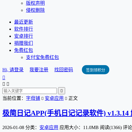
版权声明
侵权删除
最近更新
软件排行
安卓排行
捐赠我们
免费红包
支付宝免费红包
Hi, 请登录
我要注册
找回密码
签到领积分




当前位置：
字母铺
安卓应用
正文


极简日记APP(手机日记记录软件) v1.3.1
2026-01-08
分类：
安卓应用
应用大小：11.0MB
阅读(1366)
评论(