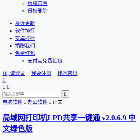
版权声明
侵权删除
最近更新
软件排行
安卓排行
捐赠我们
免费红包
支付宝免费红包
Hi, 请登录
我要注册
找回密码




电脑软件
办公软件
正文


局域网打印机LPD共享一键通 v2.0.6.9 中
文绿色版