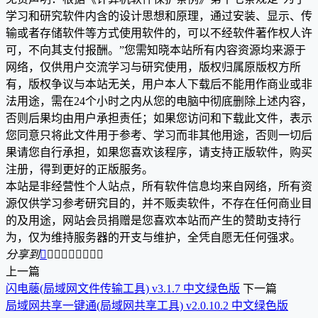
学习和研究软件内含的设计思想和原理，通过安装、显示、传
输或者存储软件等方式使用软件的，可以不经软件著作权人许
可，不向其支付报酬。”您需知晓本站所有内容资源均来源于
网络，仅供用户交流学习与研究使用，版权归属原版权方所
有，版权争议与本站无关，用户本人下载后不能用作商业或非
法用途，需在24个小时之内从您的电脑中彻底删除上述内容，
否则后果均由用户承担责任；如果您访问和下载此文件，表示
您同意只将此文件用于参考、学习而非其他用途，否则一切后
果请您自行承担，如果您喜欢该程序，请支持正版软件，购买
注册，得到更好的正版服务。
本站是非经营性个人站点，所有软件信息均来自网络，所有资
源仅供学习参考研究目的，并不贩卖软件，不存在任何商业目
的及用途，网站会员捐赠是您喜欢本站而产生的赞助支持行
为，仅为维持服务器的开支与维护，全凭自愿无任何强求。
分享到









上一篇
闪电藤(局域网文件传输工具) v3.1.7 中文绿色版
下一篇
局域网共享一键通(局域网共享工具) v2.0.10.2 中文绿色版