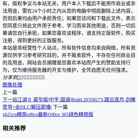
有，版权争议与本站无关，用户本人下载后不能用作商业或非
法用途，需在24个小时之内从您的电脑中彻底删除上述内容，
否则后果均由用户承担责任；如果您访问和下载此文件，表示
您同意只将此文件用于参考、学习而非其他用途，否则一切后
果请您自行承担，如果您喜欢该程序，请支持正版软件，购买
注册，得到更好的正版服务。
本站是非经营性个人站点，所有软件信息均来自网络，所有资
源仅供学习参考研究目的，并不贩卖软件，不存在任何商业目
的及用途，网站会员捐赠是您喜欢本站而产生的赞助支持行
为，仅为维持服务器的开支与维护，全凭自愿无任何强求。
分享到









图像处理
上一篇
下一站江湖Ⅱ 豪华版|中字-国语|Build.20358273-踏云逐月-剑魄
苍穹+全DLC|解压即撸|
下一篇
xb21cn精简office最新Office 365绿色精简版
相关推荐