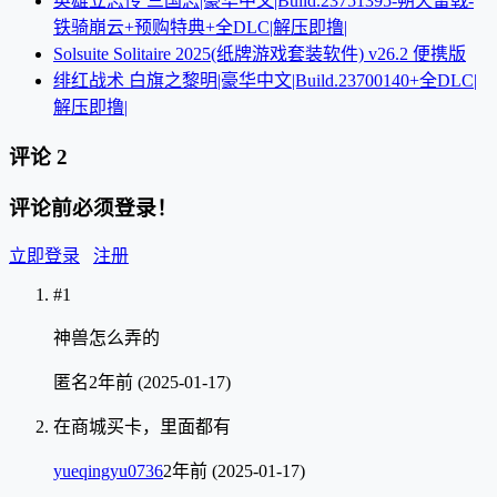
英雄立志传 三国志|豪华中文|Build.23751395-朔天雷戟-
铁骑崩云+预购特典+全DLC|解压即撸|
Solsuite Solitaire 2025(纸牌游戏套装软件) v26.2 便携版
绯红战术 白旗之黎明|豪华中文|Build.23700140+全DLC|
解压即撸|
评论
2
评论前必须登录！
立即登录
注册
#1
神兽怎么弄的
匿名
2年前 (2025-01-17)
在商城买卡，里面都有
yueqingyu0736
2年前 (2025-01-17)