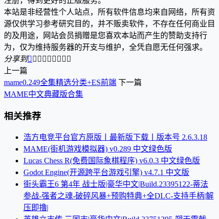
注册，得到更好的正版服务。
本站是非经营性个人站点，所有软件信息均来自网络，所有资
源仅供学习参考研究目的，并不贩卖软件，不存在任何商业目
的及用途，网站会员捐赠是您喜欢本站而产生的赞助支持行
为，仅为维持服务器的开支与维护，全凭自愿无任何强求。
分享到









上一篇
mame0.249全集精选分类+ES前端
下一篇
MAME中文典藏版合集
相关推荐
浩方电竞平台官方原版丨最新版下载丨版本号 2.6.3.18
MAME(街机游戏模拟器) v0.289 中文绿色版
Lucas Chess R(免费国际象棋程序) v6.0.3 中文绿色版
Godot Engine(开源跨平台游戏引擎) v4.7.1 中文版
街头霸王6 第4年 战士版|豪华中文|Build.23395122-蒂法
参战-强者之魂-破碎风暴+预购特典+全DLC-支持手柄|解
压即撸|