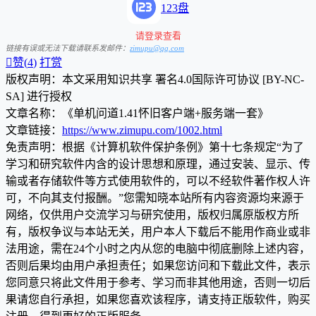
123盘
请登录查看
链接有误或无法下载请联系发邮件：
zimupu@qq.com

赞(
4
)
打赏
版权声明：本文采用知识共享 署名4.0国际许可协议 [BY-NC-
SA] 进行授权
文章名称：《单机问道1.41怀旧客户端+服务端一套》
文章链接：
https://www.zimupu.com/1002.html
免责声明：根据《计算机软件保护条例》第十七条规定“为了
学习和研究软件内含的设计思想和原理，通过安装、显示、传
输或者存储软件等方式使用软件的，可以不经软件著作权人许
可，不向其支付报酬。”您需知晓本站所有内容资源均来源于
网络，仅供用户交流学习与研究使用，版权归属原版权方所
有，版权争议与本站无关，用户本人下载后不能用作商业或非
法用途，需在24个小时之内从您的电脑中彻底删除上述内容，
否则后果均由用户承担责任；如果您访问和下载此文件，表示
您同意只将此文件用于参考、学习而非其他用途，否则一切后
果请您自行承担，如果您喜欢该程序，请支持正版软件，购买