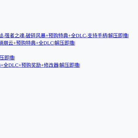
-蒂法参战-强者之魂-破碎风暴+预购特典+全DLC-支持手柄|解压即撸|
-铁骑崩云+预购特典+全DLC|解压即撸|
解压即撸|
873+全DLC+预购奖励+修改器|解压即撸|