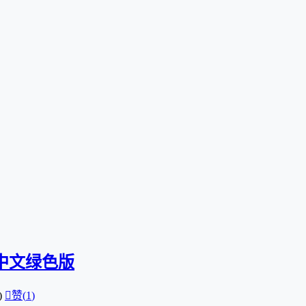
.3 中文绿色版
)

赞(
1
)