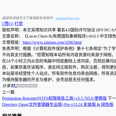
链接有误或无法下载请联系发邮件：
zimupu@qq.com

赞(
1
)
打赏
版权声明：本文采用知识共享 署名4.0国际许可协议 [BY-NC-S
文章名称：《Lucas Chess R(免费国际象棋程序) v6.0.3 中文绿
文章链接：
https://www.zimupu.com/3290.html
免责声明：根据《计算机软件保护条例》第十七条规定“为了
不向其支付报酬。”您需知晓本站所有内容资源均来源于网络
在24个小时之内从您的电脑中彻底删除上述内容，否则后果
担，如果您喜欢该程序，请支持正版软件，购买注册，得到更
本站是非经营性个人站点，所有软件信息均来自网络，所有资
为维持服务器的开支与维护，全凭自愿无任何强求。
分享到









上一篇
Permissions Reporter(NTFS权限报告工具) v5.5.705.0 便携版
下一
Directory Opus(文件管理器专业版) Pro v13.24 安装版 & 绿色版