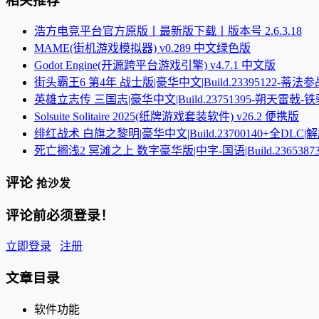
相关推荐
浩方电竞平台官方原版丨最新版下载丨版本号 2.6.3.18
MAME(街机游戏模拟器) v0.289 中文绿色版
Godot Engine(开源跨平台游戏引擎) v4.7.1 中文版
街头霸王6 第4年 战士版|豪华中文|Build.23395122
英雄立志传 三国志|豪华中文|Build.23751395-朔天雷戟
Solsuite Solitaire 2025(纸牌游戏套装软件) v26.2 便携版
绯红战术 白旗之黎明|豪华中文|Build.23700140+全DLC|
死亡搁浅2 冥滩之上 数字豪华版|中字-国语|Build.23653
评论
抢沙发
评论前必须登录！
立即登录
注册
文章目录
软件功能