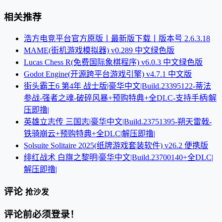
相关推荐
浩方电竞平台官方原版丨最新版下载丨版本号 2.6.3.18
MAME(街机游戏模拟器) v0.289 中文绿色版
Lucas Chess R(免费国际象棋程序) v6.0.3 中文绿色版
Godot Engine(开源跨平台游戏引擎) v4.7.1 中文版
街头霸王6 第4年 战士版|豪华中文|Build.23395122-蒂法
参战-强者之魂-破碎风暴+预购特典+全DLC-支持手柄|解
压即撸|
英雄立志传 三国志|豪华中文|Build.23751395-朔天雷戟-
铁骑崩云+预购特典+全DLC|解压即撸|
Solsuite Solitaire 2025(纸牌游戏套装软件) v26.2 便携版
绯红战术 白旗之黎明|豪华中文|Build.23700140+全DLC|
解压即撸|
评论
抢沙发
评论前必须登录！