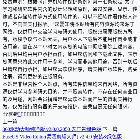
免责声明：根据《计算机软件保护条例》第十七条规定“为了
学习和研究软件内含的设计思想和原理，通过安装、显示、传
输或者存储软件等方式使用软件的，可以不经软件著作权人许
可，不向其支付报酬。”您需知晓本站所有内容资源均来源于
网络，仅供用户交流学习与研究使用，版权归属原版权方所
有，版权争议与本站无关，用户本人下载后不能用作商业或非
法用途，需在24个小时之内从您的电脑中彻底删除上述内容，
否则后果均由用户承担责任；如果您访问和下载此文件，表示
您同意只将此文件用于参考、学习而非其他用途，否则一切后
果请您自行承担，如果您喜欢该程序，请支持正版软件，购买
注册，得到更好的正版服务。
本站是非经营性个人站点，所有软件信息均来自网络，所有资
源仅供学习参考研究目的，并不贩卖软件，不存在任何商业目
的及用途，网站会员捐赠是您喜欢本站而产生的赞助支持行
为，仅为维持服务器的开支与维护，全凭自愿无任何强求。
分享到









上一篇
360驱动大师纯净版 v2.0.0.2050 去广告绿色版
下一篇
EaseUS Video Editor(易我剪辑大师) v2.4.0 安装&绿色版