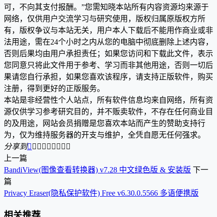
可，不向其支付报酬。”您需知晓本站所有内容资源均来源于
网络，仅供用户交流学习与研究使用，版权归属原版权方所
有，版权争议与本站无关，用户本人下载后不能用作商业或非
法用途，需在24个小时之内从您的电脑中彻底删除上述内容，
否则后果均由用户承担责任；如果您访问和下载此文件，表示
您同意只将此文件用于参考、学习而非其他用途，否则一切后
果请您自行承担，如果您喜欢该程序，请支持正版软件，购买
注册，得到更好的正版服务。
本站是非经营性个人站点，所有软件信息均来自网络，所有资
源仅供学习参考研究目的，并不贩卖软件，不存在任何商业目
的及用途，网站会员捐赠是您喜欢本站而产生的赞助支持行
为，仅为维持服务器的开支与维护，全凭自愿无任何强求。
分享到









上一篇
BandiView(图像查看转换器) v7.28 中文绿色版 & 安装版
下一
篇
Privacy Eraser(隐私保护软件) Free v6.30.0.5566 多语便携版
相关推荐