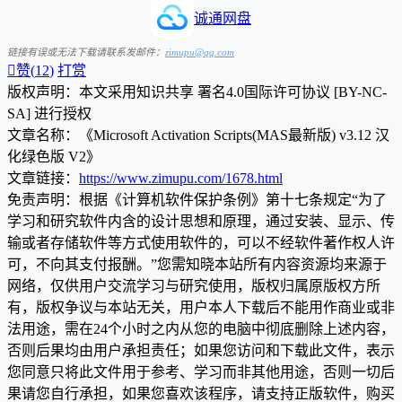
诚通网盘
链接有误或无法下载请联系发邮件：
zimupu@qq.com

赞(
12
)
打赏
版权声明：本文采用知识共享 署名4.0国际许可协议 [BY-NC-
SA] 进行授权
文章名称：《Microsoft Activation Scripts(MAS最新版) v3.12 汉
化绿色版 V2》
文章链接：
https://www.zimupu.com/1678.html
免责声明：根据《计算机软件保护条例》第十七条规定“为了
学习和研究软件内含的设计思想和原理，通过安装、显示、传
输或者存储软件等方式使用软件的，可以不经软件著作权人许
可，不向其支付报酬。”您需知晓本站所有内容资源均来源于
网络，仅供用户交流学习与研究使用，版权归属原版权方所
有，版权争议与本站无关，用户本人下载后不能用作商业或非
法用途，需在24个小时之内从您的电脑中彻底删除上述内容，
否则后果均由用户承担责任；如果您访问和下载此文件，表示
您同意只将此文件用于参考、学习而非其他用途，否则一切后
果请您自行承担，如果您喜欢该程序，请支持正版软件，购买