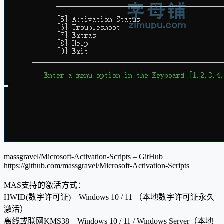
massgravel/Microsoft-Activation-Scripts – GitHub
https://github.com/massgravel/Microsoft-Activation-Scripts
MAS支持的激活方式：
HWID(数字许可证) – Windows 10 / 11 （本地数字许可证永久
激活）
离线或联网KMS38 – Windows 10 / 11 / Windows Server（本地