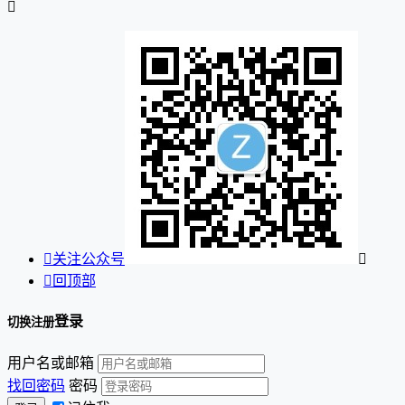


关注公众号


回顶部
登录
切换注册
用户名或邮箱
找回密码
密码