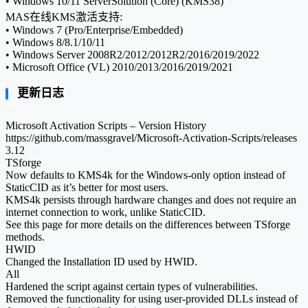
• Windows 10/11 ServerSolution (Core) (KMS38)
MAS在线KMS激活支持:
• Windows 7 (Pro/Enterprise/Embedded)
• Windows 8/8.1/10/11
• Windows Server 2008R2/2012/2012R2/2016/2019/2022
• Microsoft Office (VL) 2010/2013/2016/2019/2021
更新日志
Microsoft Activation Scripts – Version History
https://github.com/massgravel/Microsoft-Activation-Scripts/releases
3.12
TSforge
Now defaults to KMS4k for the Windows-only option instead of
StaticCID as it’s better for most users.
KMS4k persists through hardware changes and does not require an
internet connection to work, unlike StaticCID.
See this page for more details on the differences between TSforge
methods.
HWID
Changed the Installation ID used by HWID.
All
Hardened the script against certain types of vulnerabilities.
Removed the functionality for using user-provided DLLs instead of