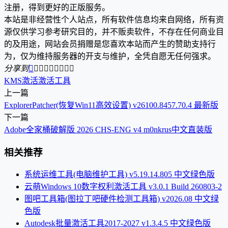
注册，得到更好的正版服务。
本站是非经营性个人站点，所有软件信息均来自网络，所有资
源仅供学习参考研究目的，并不贩卖软件，不存在任何商业目
的及用途，网站会员捐赠是您喜欢本站而产生的赞助支持行
为，仅为维持服务器的开支与维护，全凭自愿无任何强求。
分享到









KMS激活
激活工具
上一篇
ExplorerPatcher(恢复Win11高效设置) v26100.8457.70.4 最新版
下一篇
Adobe全家桶破解版 2026 CHS-ENG v4 m0nkrus中文直装版
相关推荐
系统运维工具(电脑维护工具) v5.19.14.805 中文绿色版
云萌Windows 10数字权利激活工具 v3.0.1 Build 260803-2
图吧工具箱(图拉丁吧硬件检测工具箱) v2026.08 中文绿
色版
Autodesk批量激活工具2017-2027 v1.3.4.5 中文绿色版