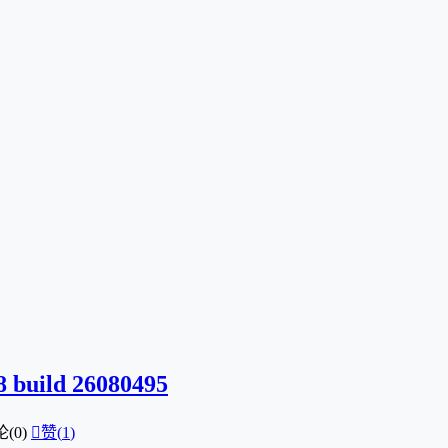
ild 26080495
(0)

赞(
1
)