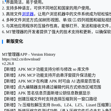
1. 界面简洁，易于使用。
2. 支持多种语言，可供不同地区和国家的用户使用。
3. 高效文件
浏览器
，让用户浏览机器中的文件系统成为轻松愉
4. 多种文件浏览方式(如树形视图、单/双/三/四列视图和磁
5. 与其他应用程序的互操作性高，能够打开、发送和接收文
6. MT管理器的开发者提供了强大的技术支持和更新，以确保
新版变化
MT管理器APP – Version History
https://mt2.cn/download/
v2.26.8
【新增】APK MCP 功能支持分析与修改 so 库文件
【新增】APK MCP 功能支持开启悬浮窗提升保活能力
【新增】APK MCP 在构建 APK 时可由 AI 选择是否签名
【新增】点九编辑器支持通过编辑代码方式修改区域范围
【新增】APK 签名信息页面新增公钥信息数据显示
【新增】创建压缩文件时支持选择压缩到另一窗口路径
【新增】7z 压缩包解压支持 Brotli、LZ4、LZ5、Lizard 压缩算
【新增】新增压缩文件测试功能（进入压缩文件后点击右上角