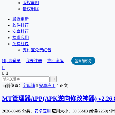
版权声明
侵权删除
最近更新
软件排行
安卓排行
捐赠我们
免费红包
支付宝免费红包
Hi, 请登录
我要注册
找回密码
签到领积分




当前位置：
字母铺
安卓应用
正文


MT管理器APP(APK逆向修改神器) v2.26.8 bu
2026-08-05
分类：
安卓应用
应用大小：30.56MB
阅读(2250)
评论