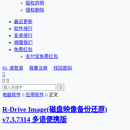
版权声明
侵权删除
最近更新
软件排行
安卓排行
捐赠我们
免费红包
支付宝免费红包
Hi, 请登录
我要注册
找回密码




电脑软件
应用软件
正文


R-Drive Image(磁盘映像备份还原)
v7.3.7314 多语便携版