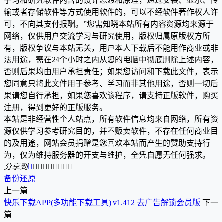
学习和研究软件内含的设计思想和原理，通过安装、显示、传
输或者存储软件等方式使用软件的，可以不经软件著作权人许
可，不向其支付报酬。”您需知晓本站所有内容资源均来源于
网络，仅供用户交流学习与研究使用，版权归属原版权方所
有，版权争议与本站无关，用户本人下载后不能用作商业或非
法用途，需在24个小时之内从您的电脑中彻底删除上述内容，
否则后果均由用户承担责任；如果您访问和下载此文件，表示
您同意只将此文件用于参考、学习而非其他用途，否则一切后
果请您自行承担，如果您喜欢该程序，请支持正版软件，购买
注册，得到更好的正版服务。
本站是非经营性个人站点，所有软件信息均来自网络，所有资
源仅供学习参考研究目的，并不贩卖软件，不存在任何商业目
的及用途，网站会员捐赠是您喜欢本站而产生的赞助支持行
为，仅为维持服务器的开支与维护，全凭自愿无任何强求。
分享到









备份还原
上一篇
快乐下载APP(多功能下载工具) v1.412 去广告解锁会员版
下一
篇