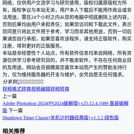
网络，仅供用户交流学习与研究使用，版权归属原版权方所
有，版权争议与本站无关，用户本人下载后不能用作商业或非
法用途，需在24个小时之内从您的电脑中彻底删除上述内容，
否则后果均由用户承担责任；如果您访问和下载此文件，表示
您同意只将此文件用于参考、学习而非其他用途，否则一切后
果请您自行承担，如果您喜欢该程序，请支持正版软件，购买
注册，得到更好的正版服务。
本站是非经营性个人站点，所有软件信息均来自网络，所有资
源仅供学习参考研究目的，并不贩卖软件，不存在任何商业目
的及用途，网站会员捐赠是您喜欢本站而产生的赞助支持行
为，仅为维持服务器的开支与维护，全凭自愿无任何强求。
分享到









视频格式转换
视频编辑
视频转换
上一篇
Adobe Photoshop 2024(PS2024破解版) v25.12.4.1089 直装破解
版
下一篇
Shutdown Timer Classic(关机计时器经典版) v1.3.2 绿色版
相关推荐