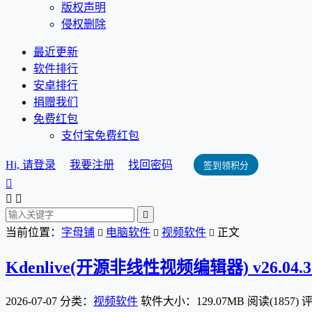
版权声明
侵权删除
最近更新
软件排行
安卓排行
捐赠我们
免费红包
支付宝免费红包
Hi, 请登录
我要注册
找回密码
签到领积分




当前位置：
字母铺
电脑软件
视频软件
正文



Kdenlive(开源非线性视频编辑器) v26.04.
2026-07-07
分类：
视频软件
软件大小：129.07MB
阅读(1857)
评