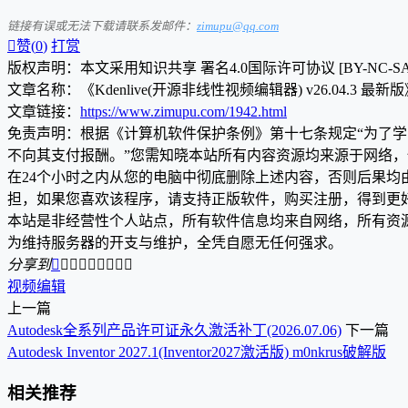
链接有误或无法下载请联系发邮件：
zimupu@qq.com

赞(
0
)
打赏
版权声明：本文采用知识共享 署名4.0国际许可协议 [BY-NC-S
文章名称：《Kdenlive(开源非线性视频编辑器) v26.04.3 最新
文章链接：
https://www.zimupu.com/1942.html
免责声明：根据《计算机软件保护条例》第十七条规定“为了
不向其支付报酬。”您需知晓本站所有内容资源均来源于网络
在24个小时之内从您的电脑中彻底删除上述内容，否则后果
担，如果您喜欢该程序，请支持正版软件，购买注册，得到更
本站是非经营性个人站点，所有软件信息均来自网络，所有资
为维持服务器的开支与维护，全凭自愿无任何强求。
分享到









视频编辑
上一篇
Autodesk全系列产品许可证永久激活补丁(2026.07.06)
下一篇
Autodesk Inventor 2027.1(Inventor2027激活版) m0nkrus破解版
相关推荐