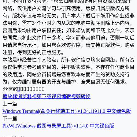
可，不向其支付报酬。”您需知晓本站所有内容资源均来源于
网络，仅供用户交流学习与研究使用，版权归属原版权方所
有，版权争议与本站无关，用户本人下载后不能用作商业或非
法用途，需在24个小时之内从您的电脑中彻底删除上述内容，
否则后果均由用户承担责任；如果您访问和下载此文件，表示
您同意只将此文件用于参考、学习而非其他用途，否则一切后
果请您自行承担，如果您喜欢该程序，请支持正版软件，购买
注册，得到更好的正版服务。
本站是非经营性个人站点，所有软件信息均来自网络，所有资
源仅供学习参考研究目的，并不贩卖软件，不存在任何商业目
的及用途，网站会员捐赠是您喜欢本站而产生的赞助支持行
为，仅为维持服务器的开支与维护，全凭自愿无任何强求。
分享到









播放器
浏览器
视频下载
视频编辑
视频转换
上一篇
Windows Terminal(命令行终端工具) v1.24.11911.0 中文绿色版
下一篇
PixWit(Windows 截图与录屏工具) v1.14.0 中文绿色版