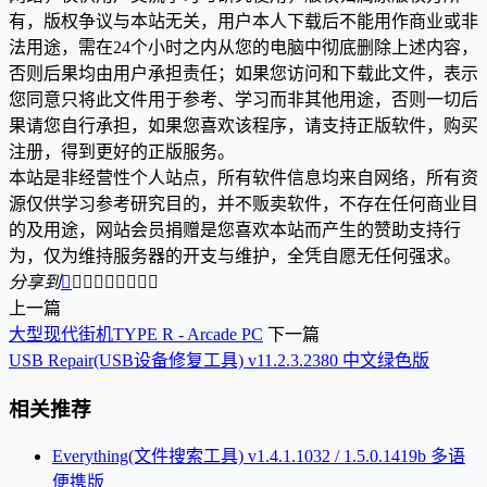
有，版权争议与本站无关，用户本人下载后不能用作商业或非
法用途，需在24个小时之内从您的电脑中彻底删除上述内容，
否则后果均由用户承担责任；如果您访问和下载此文件，表示
您同意只将此文件用于参考、学习而非其他用途，否则一切后
果请您自行承担，如果您喜欢该程序，请支持正版软件，购买
注册，得到更好的正版服务。
本站是非经营性个人站点，所有软件信息均来自网络，所有资
源仅供学习参考研究目的，并不贩卖软件，不存在任何商业目
的及用途，网站会员捐赠是您喜欢本站而产生的赞助支持行
为，仅为维持服务器的开支与维护，全凭自愿无任何强求。
分享到









上一篇
大型现代街机TYPE R - Arcade PC
下一篇
USB Repair(USB设备修复工具) v11.2.3.2380 中文绿色版
相关推荐
Everything(文件搜索工具) v1.4.1.1032 / 1.5.0.1419b 多语
便携版