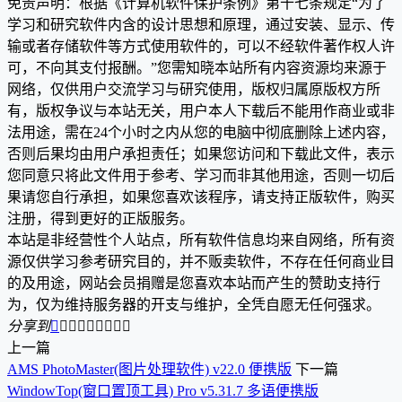
免责声明：根据《计算机软件保护条例》第十七条规定“为了
学习和研究软件内含的设计思想和原理，通过安装、显示、传
输或者存储软件等方式使用软件的，可以不经软件著作权人许
可，不向其支付报酬。”您需知晓本站所有内容资源均来源于
网络，仅供用户交流学习与研究使用，版权归属原版权方所
有，版权争议与本站无关，用户本人下载后不能用作商业或非
法用途，需在24个小时之内从您的电脑中彻底删除上述内容，
否则后果均由用户承担责任；如果您访问和下载此文件，表示
您同意只将此文件用于参考、学习而非其他用途，否则一切后
果请您自行承担，如果您喜欢该程序，请支持正版软件，购买
注册，得到更好的正版服务。
本站是非经营性个人站点，所有软件信息均来自网络，所有资
源仅供学习参考研究目的，并不贩卖软件，不存在任何商业目
的及用途，网站会员捐赠是您喜欢本站而产生的赞助支持行
为，仅为维持服务器的开支与维护，全凭自愿无任何强求。
分享到









上一篇
AMS PhotoMaster(图片处理软件) v22.0 便携版
下一篇
WindowTop(窗口置顶工具) Pro v5.31.7 多语便携版