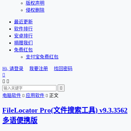
版权声明
侵权删除
最近更新
软件排行
安卓排行
捐赠我们
免费红包
支付宝免费红包
Hi, 请登录
我要注册
找回密码




电脑软件
应用软件
正文


FileLocator Pro(文件搜索工具) v9.3.3562
多语便携版