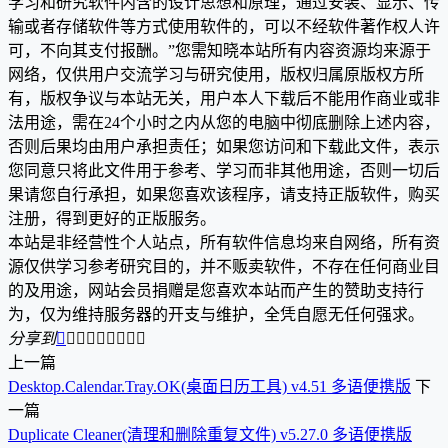
学习和研究软件内含的设计思想和原理，通过安装、显示、传
输或者存储软件等方式使用软件的，可以不经软件著作权人许
可，不向其支付报酬。”您需知晓本站所有内容资源均来源于
网络，仅供用户交流学习与研究使用，版权归属原版权方所
有，版权争议与本站无关，用户本人下载后不能用作商业或非
法用途，需在24个小时之内从您的电脑中彻底删除上述内容，
否则后果均由用户承担责任；如果您访问和下载此文件，表示
您同意只将此文件用于参考、学习而非其他用途，否则一切后
果请您自行承担，如果您喜欢该程序，请支持正版软件，购买
注册，得到更好的正版服务。
本站是非经营性个人站点，所有软件信息均来自网络，所有资
源仅供学习参考研究目的，并不贩卖软件，不存在任何商业目
的及用途，网站会员捐赠是您喜欢本站而产生的赞助支持行
为，仅为维持服务器的开支与维护，全凭自愿无任何强求。
分享到









上一篇
Desktop.Calendar.Tray.OK(桌面日历工具) v4.51 多语便携版
下
一篇
Duplicate Cleaner(清理和删除重复文件) v5.27.0 多语便携版