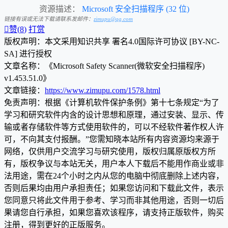
资源描述：
Microsoft 安全扫描程序 (32 位)
链接有误或无法下载请联系发邮件：
zimupu@qq.com

赞(
8
)
打赏
版权声明：本文采用知识共享 署名4.0国际许可协议 [BY-NC-
SA] 进行授权
文章名称：《Microsoft Safety Scanner(微软安全扫描程序)
v1.453.51.0》
文章链接：
https://www.zimupu.com/1578.html
免责声明：根据《计算机软件保护条例》第十七条规定“为了
学习和研究软件内含的设计思想和原理，通过安装、显示、传
输或者存储软件等方式使用软件的，可以不经软件著作权人许
可，不向其支付报酬。”您需知晓本站所有内容资源均来源于
网络，仅供用户交流学习与研究使用，版权归属原版权方所
有，版权争议与本站无关，用户本人下载后不能用作商业或非
法用途，需在24个小时之内从您的电脑中彻底删除上述内容，
否则后果均由用户承担责任；如果您访问和下载此文件，表示
您同意只将此文件用于参考、学习而非其他用途，否则一切后
果请您自行承担，如果您喜欢该程序，请支持正版软件，购买
注册，得到更好的正版服务。