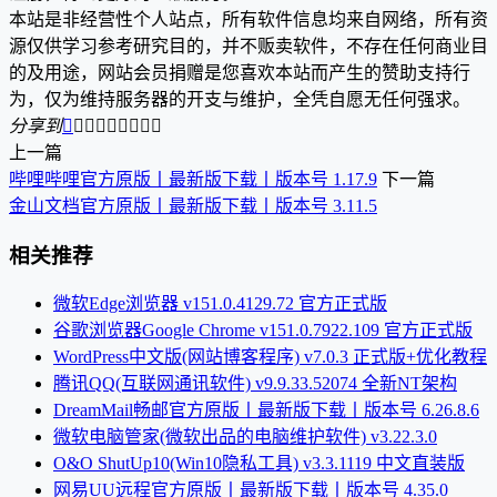
本站是非经营性个人站点，所有软件信息均来自网络，所有资
源仅供学习参考研究目的，并不贩卖软件，不存在任何商业目
的及用途，网站会员捐赠是您喜欢本站而产生的赞助支持行
为，仅为维持服务器的开支与维护，全凭自愿无任何强求。
分享到









上一篇
哔哩哔哩官方原版丨最新版下载丨版本号 1.17.9
下一篇
金山文档官方原版丨最新版下载丨版本号 3.11.5
相关推荐
微软Edge浏览器 v151.0.4129.72 官方正式版
谷歌浏览器Google Chrome v151.0.7922.109 官方正式版
WordPress中文版(网站博客程序) v7.0.3 正式版+优化教程
腾讯QQ(互联网通讯软件) v9.9.33.52074 全新NT架构
DreamMail畅邮官方原版丨最新版下载丨版本号 6.26.8.6
微软电脑管家(微软出品的电脑维护软件) v3.22.3.0
O&O ShutUp10(Win10隐私工具) v3.3.1119 中文直装版
网易UU远程官方原版丨最新版下载丨版本号 4.35.0