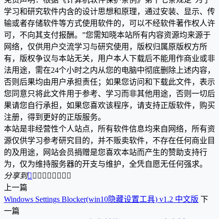
学习和研究软件内含的设计思想和原理，通过安装、显示、传
输或者存储软件等方式使用软件的，可以不经软件著作权人许
可，不向其支付报酬。”您需知晓本站所有内容资源均来源于
网络，仅供用户交流学习与研究使用，版权归属原版权方所
有，版权争议与本站无关，用户本人下载后不能用作商业或非
法用途，需在24个小时之内从您的电脑中彻底删除上述内容，
否则后果均由用户承担责任；如果您访问和下载此文件，表示
您同意只将此文件用于参考、学习而非其他用途，否则一切后
果请您自行承担，如果您喜欢该程序，请支持正版软件，购买
注册，得到更好的正版服务。
本站是非经营性个人站点，所有软件信息均来自网络，所有资
源仅供学习参考研究目的，并不贩卖软件，不存在任何商业目
的及用途，网站会员捐赠是您喜欢本站而产生的赞助支持行
为，仅为维持服务器的开支与维护，全凭自愿无任何强求。
分享到









上一篇
Windows Settings Blocker(win10隐藏设置工具) v1.2 中文版
下
一篇