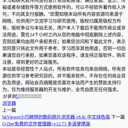
学习和研究软件内含的设计思想和原理，通过安装、显示、传
输或者存储软件等方式使用软件的，可以不经软件著作权人许
可，不向其支付报酬。”您需知晓本站所有内容资源均来源于
网络，仅供用户交流学习与研究使用，版权归属原版权方所
有，版权争议与本站无关，用户本人下载后不能用作商业或非
法用途，需在24个小时之内从您的电脑中彻底删除上述内容，
否则后果均由用户承担责任；如果您访问和下载此文件，表示
您同意只将此文件用于参考、学习而非其他用途，否则一切后
果请您自行承担，如果您喜欢该程序，请支持正版软件，购买
注册，得到更好的正版服务。
本站是非经营性个人站点，所有软件信息均来自网络，所有资
源仅供学习参考研究目的，并不贩卖软件，不存在任何商业目
的及用途，网站会员捐赠是您喜欢本站而产生的赞助支持行
为，仅为维持服务器的开支与维护，全凭自愿无任何强求。
分享到









浏览器
上一篇
bkViewer小巧精悍的数码照片浏览器 v8.8c 中文绿色版
下一篇
Q-Dir(免费的文件管理器) v12.73 多语便携版