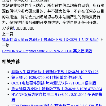
本站是非经营性个人站点，所有软件信息均来自网络，所有资
源仅供学习参考研究目的，并不贩卖软件，不存在任何商业目
的及用途，网站会员捐赠是您喜欢本站而产生的赞助支持行
为，仅为维持服务器的开支与维护，全凭自愿无任何强求。
分享到









上一篇
福昕翻译大师官方原版丨最新版下载丨版本号 1.5.1218.649
下
一篇
CorelDRAW Graphics Suite 2025 v26.2.0.170 英文便携版
相关推荐
驱动人生官方原版丨最新版下载丨版本号 10.2.59.126
鲁大师 v6.1026.4750.804 精简单文件绿色版
OCCT电脑硬件测试(烤鸡测试软件) v17.0.14 便携版
鲁大师官方原版丨最新版下载丨版本号 6.1026.4750.804
HWiNFO(系统信息检测工具) v8.50 / 8.51.6045 多语便携
版
IObit Driver Booster(驱动程序更新工具) v13.6.0.438 多语