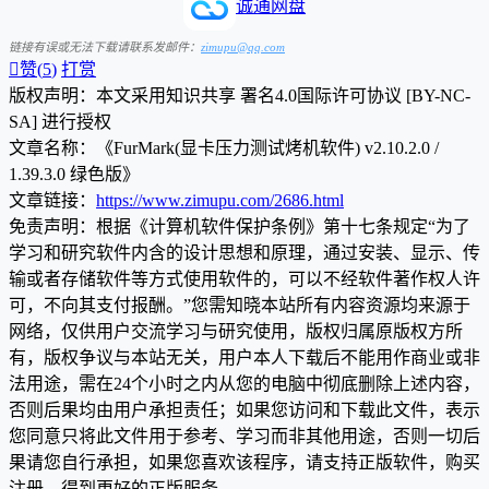
诚通网盘
链接有误或无法下载请联系发邮件：
zimupu@qq.com

赞(
5
)
打赏
版权声明：本文采用知识共享 署名4.0国际许可协议 [BY-NC-
SA] 进行授权
文章名称：《FurMark(显卡压力测试烤机软件) v2.10.2.0 /
1.39.3.0 绿色版》
文章链接：
https://www.zimupu.com/2686.html
免责声明：根据《计算机软件保护条例》第十七条规定“为了
学习和研究软件内含的设计思想和原理，通过安装、显示、传
输或者存储软件等方式使用软件的，可以不经软件著作权人许
可，不向其支付报酬。”您需知晓本站所有内容资源均来源于
网络，仅供用户交流学习与研究使用，版权归属原版权方所
有，版权争议与本站无关，用户本人下载后不能用作商业或非
法用途，需在24个小时之内从您的电脑中彻底删除上述内容，
否则后果均由用户承担责任；如果您访问和下载此文件，表示
您同意只将此文件用于参考、学习而非其他用途，否则一切后
果请您自行承担，如果您喜欢该程序，请支持正版软件，购买
注册，得到更好的正版服务。