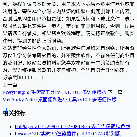
有，版权争议与本站无关，用户本人下载后不能用作商业或非
法用途，需在24个小时之内从您的电脑中彻底删除上述内容，
否则后果均由用户承担责任；如果您访问和下载此文件，表示
您同意只将此文件用于参考、学习而非其他用途，否则一切后
果请您自行承担，如果您喜欢该程序，请支持正版软件，购买
注册，得到更好的正版服务。
本站是非经营性个人站点，所有软件信息均来自网络，所有资
源仅供学习参考研究目的，并不贩卖软件，不存在任何商业目
的及用途，网站会员捐赠是您喜欢本站而产生的赞助支持行
为，仅为维持服务器的开支与维护，全凭自愿无任何强求。
分享到









上一篇
Everything(文件搜索工具) v1.4.1.1032 多语便携版
下一篇
Vov Sticky Notes(桌面便利贴小工具) v10.1 多语便携版
相关推荐
PotPlayer v1.7.22980 / 1.7.23080 Beta 去广告精简绿色版
Enscape 3D (实时3D渲染插件) v4.19.0.2748 特别版