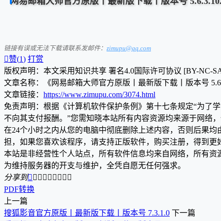
网易邮箱大师官方原版丨最新版下载丨版本号 5.6.3.10
链接有误或无法下载请联系发邮件：
zimupu@qq.com

赞(
1
)
打赏
版权声明：本文采用知识共享 署名4.0国际许可协议 [BY-NC-S
文章名称：《网易邮箱大师官方原版丨最新版下载丨版本号 5.6.3.
文章链接：
https://www.zimupu.com/3074.html
免责声明：根据《计算机软件保护条例》第十七条规定“为了
不向其支付报酬。”您需知晓本站所有内容资源均来源于网络
在24个小时之内从您的电脑中彻底删除上述内容，否则后果
担，如果您喜欢该程序，请支持正版软件，购买注册，得到更
本站是非经营性个人站点，所有软件信息均来自网络，所有资
为维持服务器的开支与维护，全凭自愿无任何强求。
分享到









PDF转换
上一篇
搜狐影音官方原版丨最新版下载丨版本号 7.3.1.0
下一篇