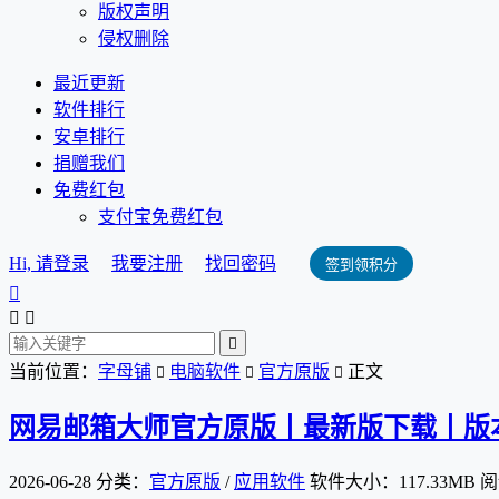
版权声明
侵权删除
最近更新
软件排行
安卓排行
捐赠我们
免费红包
支付宝免费红包
Hi, 请登录
我要注册
找回密码
签到领积分




当前位置：
字母铺
电脑软件
官方原版
正文



网易邮箱大师官方原版丨最新版下载丨版本号 5.
2026-06-28
分类：
官方原版
/
应用软件
软件大小：117.33MB
阅