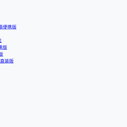
8 多语便携版
位
便携版
携版
 中文直装版