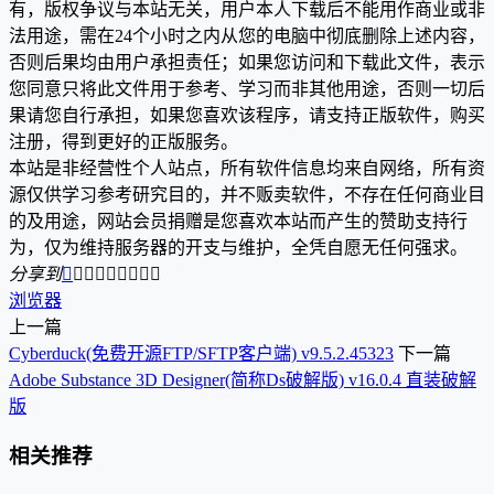
有，版权争议与本站无关，用户本人下载后不能用作商业或非
法用途，需在24个小时之内从您的电脑中彻底删除上述内容，
否则后果均由用户承担责任；如果您访问和下载此文件，表示
您同意只将此文件用于参考、学习而非其他用途，否则一切后
果请您自行承担，如果您喜欢该程序，请支持正版软件，购买
注册，得到更好的正版服务。
本站是非经营性个人站点，所有软件信息均来自网络，所有资
源仅供学习参考研究目的，并不贩卖软件，不存在任何商业目
的及用途，网站会员捐赠是您喜欢本站而产生的赞助支持行
为，仅为维持服务器的开支与维护，全凭自愿无任何强求。
分享到









浏览器
上一篇
Cyberduck(免费开源FTP/SFTP客户端) v9.5.2.45323
下一篇
Adobe Substance 3D Designer(简称Ds破解版) v16.0.4 直装破解
版
相关推荐