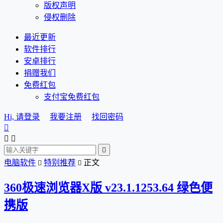
版权声明
侵权删除
最近更新
软件排行
安卓排行
捐赠我们
免费红包
支付宝免费红包
Hi, 请登录
我要注册
找回密码




电脑软件
特别推荐
正文


360极速浏览器X版 v23.1.1253.64 绿色便
携版