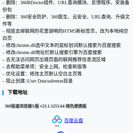
– 删除：360BDoctor组件、URL查询模块、反馈程序、安装备
份包
– 删除：360安全防护、360医生、云安全、URL查询、升级文
件等
– 彻底去掉联网的花里胡哨的HTM5新标签页，改为本地纯空
白页
– 修改chrome.dll选中文本的鼠标划词默认搜索为百度搜索
– 修改chrome.dll地址栏默认搜索引擎为百度搜索
– 去无法访问网页出错页面的联网推荐信息流区域
– 去帮助菜单项：安全上网、检查新版等
– 优化设置：修改主页默认空白主页等
– 阻止创建.\User Data\safemon目录
下载地址
360极速浏览器X版 v23.1.1253.64 绿色便携版
百度云盘