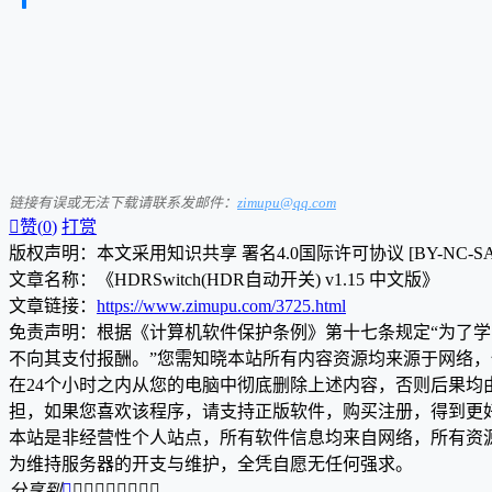
链接有误或无法下载请联系发邮件：
zimupu@qq.com

赞(
0
)
打赏
版权声明：本文采用知识共享 署名4.0国际许可协议 [BY-NC-S
文章名称：《HDRSwitch(HDR自动开关) v1.15 中文版》
文章链接：
https://www.zimupu.com/3725.html
免责声明：根据《计算机软件保护条例》第十七条规定“为了
不向其支付报酬。”您需知晓本站所有内容资源均来源于网络
在24个小时之内从您的电脑中彻底删除上述内容，否则后果
担，如果您喜欢该程序，请支持正版软件，购买注册，得到更
本站是非经营性个人站点，所有软件信息均来自网络，所有资
为维持服务器的开支与维护，全凭自愿无任何强求。
分享到








