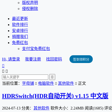
版权声明
侵权删除
最近更新
软件排行
安卓排行
捐赠我们
免费红包
支付宝免费红包
Hi, 请登录
我要注册
找回密码
签到领积分




当前位置：
字母铺
电脑软件
其他软件
正文



HDRSwitch(HDR自动开关) v1.15 中文版
2024-07-13
分类：
其他软件
软件大小：2.24MB
阅读(1685)
评论(