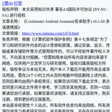

赞(
0
)
打赏
版权声明：本文采用知识共享 署名4.0国际许可协议 [BY-NC-
SA] 进行授权
文章名称：《Coolmuster Android Assistant(安卓助手) v6.1.60 多
语便携版》
文章链接：
https://www.zimupu.com/1474.html
免责声明：根据《计算机软件保护条例》第十七条规定“为了
学习和研究软件内含的设计思想和原理，通过安装、显示、传
输或者存储软件等方式使用软件的，可以不经软件著作权人许
可，不向其支付报酬。”您需知晓本站所有内容资源均来源于
网络，仅供用户交流学习与研究使用，版权归属原版权方所
有，版权争议与本站无关，用户本人下载后不能用作商业或非
法用途，需在24个小时之内从您的电脑中彻底删除上述内容，
否则后果均由用户承担责任；如果您访问和下载此文件，表示
您同意只将此文件用于参考、学习而非其他用途，否则一切后
果请您自行承担，如果您喜欢该程序，请支持正版软件，购买
注册，得到更好的正版服务。
本站是非经营性个人站点，所有软件信息均来自网络，所有资
源仅供学习参考研究目的，并不贩卖软件，不存在任何商业目