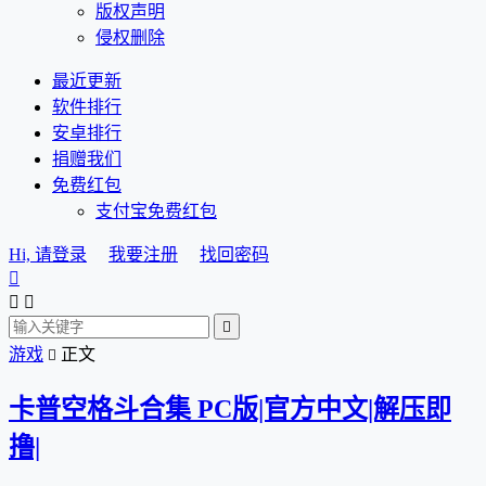
版权声明
侵权删除
最近更新
软件排行
安卓排行
捐赠我们
免费红包
支付宝免费红包
Hi, 请登录
我要注册
找回密码




游戏
正文

卡普空格斗合集 PC版|官方中文|解压即
撸|