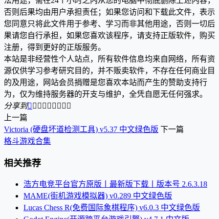
法用途，需在24个小时之内从您的电脑中彻底删除上述内容，
否则后果均由用户承担责任；如果您访问和下载此文件，表示
您同意只将此文件用于参考、学习而非其他用途，否则一切后
果请您自行承担，如果您喜欢该程序，请支持正版软件，购买
注册，得到更好的正版服务。
本站是非经营性个人站点，所有软件信息均来自网络，所有资
源仅供学习参考研究目的，并不贩卖软件，不存在任何商业目
的及用途，网站会员捐赠是您喜欢本站而产生的赞助支持行
为，仅为维持服务器的开支与维护，全凭自愿无任何强求。
分享到









上一篇
Victoria (硬盘坏道检测工具) v5.37 中文绿色版
下一篇
格斗游戏合集
相关推荐
浩方电竞平台官方原版丨最新版下载丨版本号 2.6.3.18
MAME(街机游戏模拟器) v0.289 中文绿色版
Lucas Chess R(免费国际象棋程序) v6.0.3 中文绿色版