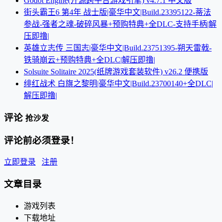
Godot Engine(开源跨平台游戏引擎) v4.7.1 中文版
街头霸王6 第4年 战士版|豪华中文|Build.23395122-蒂法
参战-强者之魂-破碎风暴+预购特典+全DLC-支持手柄|解
压即撸|
英雄立志传 三国志|豪华中文|Build.23751395-朔天雷戟-
铁骑崩云+预购特典+全DLC|解压即撸|
Solsuite Solitaire 2025(纸牌游戏套装软件) v26.2 便携版
绯红战术 白旗之黎明|豪华中文|Build.23700140+全DLC|
解压即撸|
评论
抢沙发
评论前必须登录！
立即登录
注册
文章目录
游戏列表
下载地址