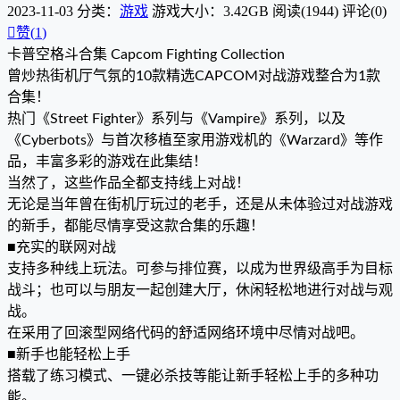
2023-11-03
分类：
游戏
游戏大小：3.42GB
阅读(1944)
评论(0)

赞(
1
)
卡普空格斗合集 Capcom Fighting Collection
曾炒热街机厅气氛的10款精选CAPCOM对战游戏整合为1款
合集！
热门《Street Fighter》系列与《Vampire》系列，以及
《Cyberbots》与首次移植至家用游戏机的《Warzard》等作
品，丰富多彩的游戏在此集结！
当然了，这些作品全都支持线上对战！
无论是当年曾在街机厅玩过的老手，还是从未体验过对战游戏
的新手，都能尽情享受这款合集的乐趣！
■充实的联网对战
支持多种线上玩法。可参与排位赛，以成为世界级高手为目标
战斗；也可以与朋友一起创建大厅，休闲轻松地进行对战与观
战。
在采用了回滚型网络代码的舒适网络环境中尽情对战吧。
■新手也能轻松上手
搭载了练习模式、一键必杀技等能让新手轻松上手的多种功
能。