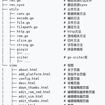
├── res.go                       # 静态资源打包文件
├── res.syso                     # 静态资源syso
├── utils                        # 公共方法
│   ├── conv.go                  # 数据转换方法
│   ├── encode.go                # 编码方法
│   ├── file.go                  # 文件方法
│   ├── filepath.go              # 路径方法
│   ├── http.go                  # http方法
│   ├── rom.go                   # 游戏相关方法
│   ├── slice.go                 # 切片方法
│   └── string.go                # 字符串方法
│   ├── pinyin                   # 拼音转换库
│   │   ├── ...
│   ├── sciter                   # go-sciter库
│   │   ├── ...
└── view                         # 视图
│    ├── about.html              # 关于页面
│    ├── add_platform.html       # 添加平台页面
│    ├── config.html             # 配置页面
│    ├── desc.html               # 攻略页面
│    ├── down_thumbs.html        # 下载缩略图页面 
│    ├── edit_rom_cmd.html       # 编辑模拟器参数页面
│    ├── edit_sim.html           # 编辑模拟器页面
│    ├── edit_thumbs.html        # 编辑缩略图页面