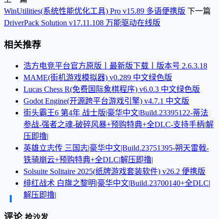
WinUtilities(系统性能优化工具) Pro v15.89 多语便携版
下一篇
DriverPack Solution v17.11.108 万能驱动在线版
相关推荐
浩方电竞平台官方原版丨最新版下载丨版本号 2.6.3.18
MAME(街机游戏模拟器) v0.289 中文绿色版
Lucas Chess R(免费国际象棋程序) v6.0.3 中文绿色版
Godot Engine(开源跨平台游戏引擎) v4.7.1 中文版
街头霸王6 第4年 战士版|豪华中文|Build.23395122-蒂法
参战-强者之魂-破碎风暴+预购特典+全DLC-支持手柄|解
压即撸|
英雄立志传 三国志|豪华中文|Build.23751395-朔天雷戟-
铁骑崩云+预购特典+全DLC|解压即撸|
Solsuite Solitaire 2025(纸牌游戏套装软件) v26.2 便携版
绯红战术 白旗之黎明|豪华中文|Build.23700140+全DLC|
解压即撸|
评论
抢沙发