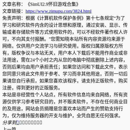
文章名称：《SimUI2.9怀旧游戏合集》
文章链接：
https://www.zimupu.com/3824.html
免责声明：根据《计算机软件保护条例》第十七条规定“为了
学习和研究软件内含的设计思想和原理，通过安装、显示、传
输或者存储软件等方式使用软件的，可以不经软件著作权人许
可，不向其支付报酬。”您需知晓本站所有内容资源均来源于
网络，仅供用户交流学习与研究使用，版权归属原版权方所
有，版权争议与本站无关，用户本人下载后不能用作商业或非
法用途，需在24个小时之内从您的电脑中彻底删除上述内容，
否则后果均由用户承担责任；如果您访问和下载此文件，表示
您同意只将此文件用于参考、学习而非其他用途，否则一切后
果请您自行承担，如果您喜欢该程序，请支持正版软件，购买
注册，得到更好的正版服务。
本站是非经营性个人站点，所有软件信息均来自网络，所有资
源仅供学习参考研究目的，并不贩卖软件，不存在任何商业目
的及用途，网站会员捐赠是您喜欢本站而产生的赞助支持行
为，仅为维持服务器的开支与维护，全凭自愿无任何强求。
分享到









上一篇