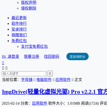
版权声明
侵权删除
最近更新
软件排行
安卓排行
捐赠我们
免费红包
支付宝免费红包
Hi, 请登录
我要注册
找回密码
签到领积分




当前位置：
字母铺
电脑软件
应用软件
正文



ImgDrive(轻量化虚拟光驱) Pro v2.2.1
2025-02-14
分类：
应用软件
软件大小：1.01MB
阅读(1724)
评论(