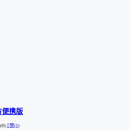
 官方便携版
0)

赞(
1
)