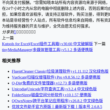
不向其支付报酬。”您需知晓本站所有内容资源均来源于网络
在24个小时之内从您的电脑中彻底删除上述内容，否则后果
担，如果您喜欢该程序，请支持正版软件，购买注册，得到更
本站是非经营性个人站点，所有软件信息均来自网络，所有资
为维持服务器的开支与维护，全凭自愿无任何强求。
分享到









上一篇
Kutools for Excel(Excel插件工具箱) v30.60 中文破解版
下一篇
tinyMediaManager(多媒体管理工具) v5.1.2 多语便携版
相关推荐
FluentCleaner Classic(垃圾清理软件) v1.11.112 汉化绿色版
VueScan(扫描仪增强软件) Pro v9.8.56.12 多语便携版
Q-Dir(免费的文件管理器) v12.73 多语便携版
Unicodia(Unicode字符查询工具) v3.2.4 中文绿色版
FolderSizes(磁盘空间分析软件) v10.1.57 便携版
QOwnNotes(跨平台笔记应用程序) v26.8.2 中文绿色版
优效文件助手官方原版丨最新版下载丨版本号 2.6.8.5